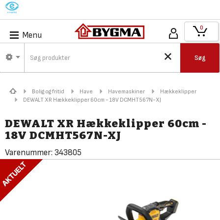
M
0
Menu
Søg
Bolig og fritid
Have
Havemaskiner
Hækkeklipper
DEWALT XR Hækkeklipper 60cm - 18V DCMHT567N-XJ
DEWALT XR Hækkeklipper 60cm -
18V DCMHT567N-XJ
Varenummer:
343805