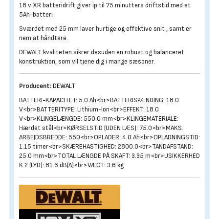
18 v XR batteridrift giver ip til 75 minutters driftstid med et
5Ah-batteri
Sværdet med 25 mm laver hurtige og effektive snit , samt er
nem at håndtere.
DEWALT kvaliteten sikrer desuden en robust og balanceret
konstruktion, som vil tjene dig i mange sæsoner.
Producent:
DEWALT
BATTERI-KAPACITET: 5.0 Ah<br>BATTERISPÆNDING: 18.0
V<br>BATTERITYPE: Lithium-Ion<br>EFFEKT: 18.0
V<br>KLINGELÆNGDE: 550.0 mm<br>KLINGEMATERIALE:
Hærdet stål<br>KØRSELSTID (UDEN LÆS): 75.0<br>MAKS.
ARBEJDSBREDDE: 550<br>OPLADER: 4.0 Ah<br>OPLADNINGSTID:
1.15 timer<br>SKÆREHASTIGHED: 2800.0<br>TANDAFSTAND:
25.0 mm<br>TOTAL LÆNGDE PÅ SKAFT: 3.35 m<br>USIKKERHED
K 2 (LYD): 81.6 dB(A)<br>VÆGT: 3.6 kg