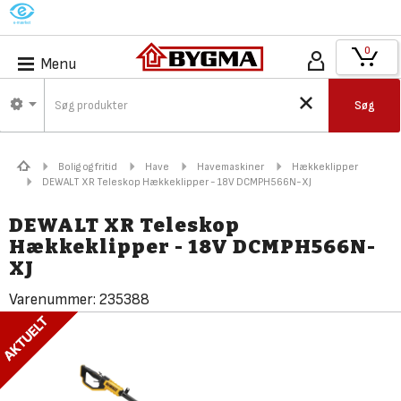
M
0
Menu
Søg
Bolig og fritid
Have
Havemaskiner
Hækkeklipper
DEWALT XR Teleskop Hækkeklipper - 18V DCMPH566N-XJ
DEWALT XR Teleskop
Hækkeklipper - 18V DCMPH566N-
XJ
Varenummer:
235388