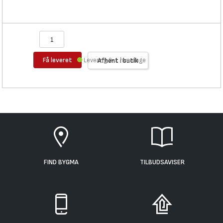
Få leveret
Levering 0-1 hverdage
Afhent i butik
FIND BYGMA
TILBUDSAVISER