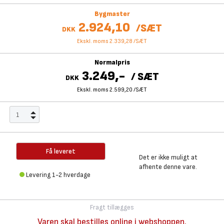
Bygmaster
2.924,10
/
SÆT
DKK
Ekskl. moms 2.339,28
/
SÆT
Normalpris
3.249,-
/
SÆT
DKK
Ekskl. moms 2.599,20
/
SÆT
Få leveret
Det er ikke muligt at
afhente denne vare.
Levering 1-2 hverdage
Fragt tillægges
Varen skal bestilles online i webshoppen.