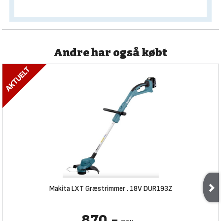
Andre har også købt
Makita LXT Græstrimmer . 18V DUR193Z
870,-