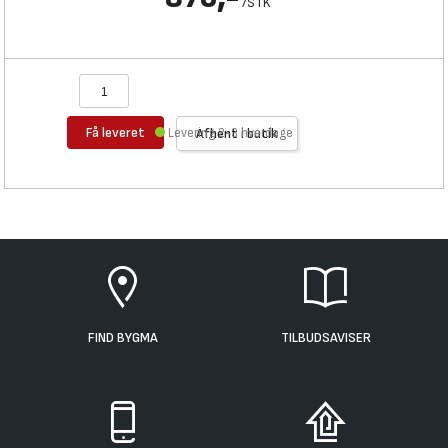
/
STK
Få leveret
Levering 2-3 hverdage
Afhent i butik
FIND BYGMA
TILBUDSAVISER