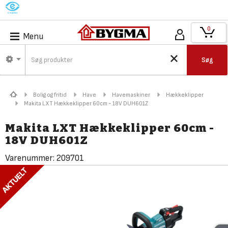
M
0
Menu
Søg
Bolig og fritid
Have
Havemaskiner
Hækkeklipper
Makita LXT Hækkeklipper 60cm - 18V DUH601Z
Makita LXT Hækkeklipper 60cm -
18V DUH601Z
Varenummer:
209701