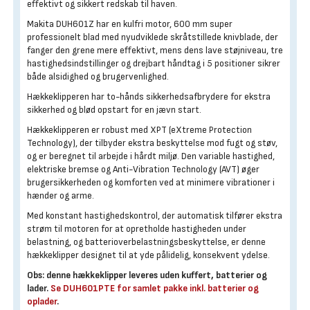
effektivt og sikkert redskab til haven.
Makita DUH601Z har en kulfri motor, 600 mm super
professionelt blad med nyudviklede skråtstillede knivblade, der
fanger den grene mere effektivt, mens dens lave støjniveau, tre
hastighedsindstillinger og drejbart håndtag i 5 positioner sikrer
både alsidighed og brugervenlighed.
Hækkeklipperen har to-hånds sikkerhedsafbrydere for ekstra
sikkerhed og blød opstart for en jævn start.
Hækkeklipperen er robust med XPT (eXtreme Protection
Technology), der tilbyder ekstra beskyttelse mod fugt og støv,
og er beregnet til arbejde i hårdt miljø. Den variable hastighed,
elektriske bremse og Anti-Vibration Technology (AVT) øger
brugersikkerheden og komforten ved at minimere vibrationer i
hænder og arme.
Med konstant hastighedskontrol, der automatisk tilfører ekstra
strøm til motoren for at opretholde hastigheden under
belastning, og batterioverbelastningsbeskyttelse, er denne
hækkeklipper designet til at yde pålidelig, konsekvent ydelse.
Obs: denne hækkeklipper leveres uden kuffert, batterier og
lader.
Se DUH601PTE for samlet pakke inkl. batterier og
oplader
.