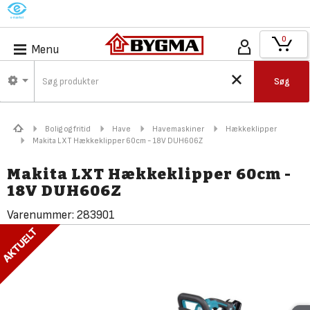
M
0
Menu
Søg
Bolig og fritid
Have
Havemaskiner
Hækkeklipper
Makita LXT Hækkeklipper 60cm - 18V DUH606Z
Makita LXT Hækkeklipper 60cm -
18V DUH606Z
Varenummer:
283901