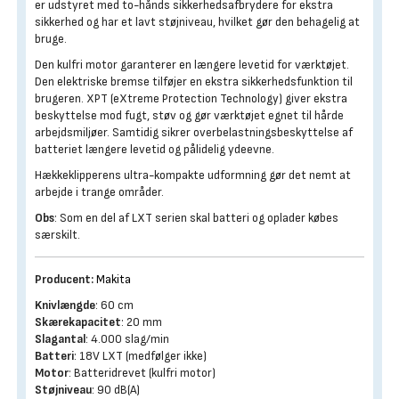
er udstyret med to-hånds sikkerhedsafbrydere for ekstra
sikkerhed og har et lavt støjniveau, hvilket gør den behagelig at
bruge.
Den kulfri motor garanterer en længere levetid for værktøjet.
Den elektriske bremse tilføjer en ekstra sikkerhedsfunktion til
brugeren. XPT (eXtreme Protection Technology) giver ekstra
beskyttelse mod fugt, støv og gør værktøjet egnet til hårde
arbejdsmiljøer. Samtidig sikrer overbelastningsbeskyttelse af
batteriet længere levetid og pålidelig ydeevne.
Hækkeklipperens ultra-kompakte udformning gør det nemt at
arbejde i trange områder.
Obs
: Som en del af LXT serien skal batteri og oplader købes
særskilt.
Producent:
Makita
Knivlængde
: 60 cm
Skærekapacitet
: 20 mm
Slagantal
: 4.000 slag/min
Batteri
: 18V LXT (medfølger ikke)
Motor
: Batteridrevet (kulfri motor)
Støjniveau
: 90 dB(A)