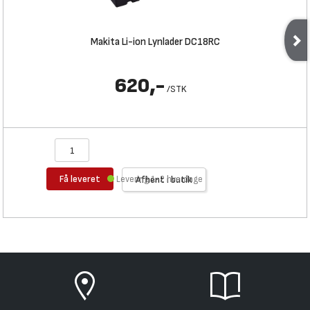
Makita Li-ion Lynlader DC18RC
620,-
/
STK
Få leveret
Levering 1-2 hverdage
Afhent i butik