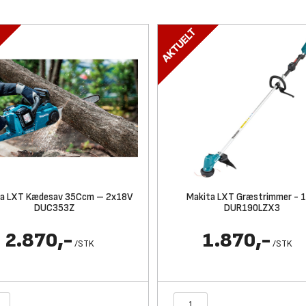
ta LXT Kædesav 35Ccm – 2x18V
Makita LXT Græstrimmer - 
DUC353Z
DUR190LZX3
2.870,-
1.870,-
/
STK
/
STK