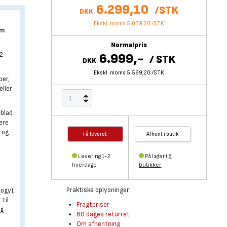
6.299,10
/
STK
DKK
Ekskl. moms 5.039,28
/
STK
cm
Normalpris
2
6.999,-
/
STK
DKK
Ekskl. moms 5.599,20
/
STK
per,
eller
 blad
ere
r og
Få leveret
Afhent i butik
Levering 1-2
På lager i
8
hverdage
butikker
Praktiske oplysninger:
ogy),
 til
Fragtpriser
og
60 dages returret
Om afhentning