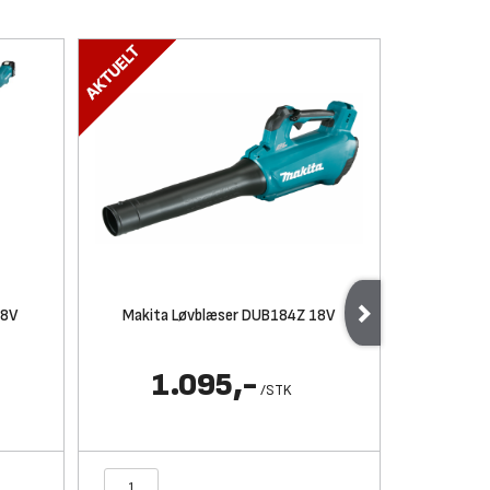
18V
Makita Løvblæser DUB184Z 18V
Makita
1.095,-
/
STK