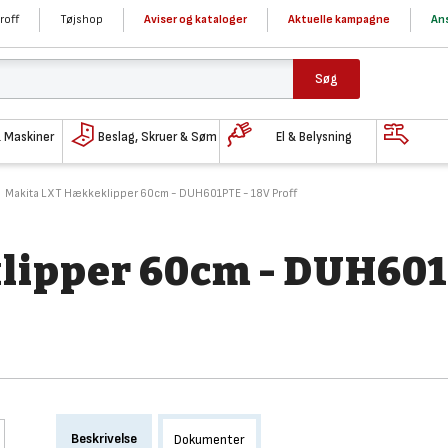
roff
Tøjshop
Aviser og kataloger
Aktuelle kampagne
Ans
Søg
& Maskiner
Beslag, Skruer & Søm
El & Belysning
Makita LXT Hækkeklipper 60cm - DUH601PTE - 18V Proff
lipper 60cm - DUH60
Beskrivelse
Dokumenter