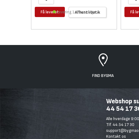
Få leveret
Få l
Levering 1-2 hverdage
Afhent i butik
FIND BYGMA
Webshop sup
44 54 17 3
Alle hverdage 9:00
Tlf. 44 54 17 30
support@bygmaon
Kontakt os