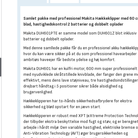
Samlet pakke med professionel Makita Hækkeklipper med 60 
blad, hastighedskontrol 2 batterier og dobbelt oplader
Makita DUH601PTE er samme model som DUH601Z blot inklusiv 
batterier og dobbelt oplader.
Med denne samllede pakke får du en professionel akku hækkeklip
hvor du kan være sikker på at du som professionel havearbejder 
ambitiøs haveejer får bedste ydelse og høj komfort.
Makita DUH601 har en kulfri motor, 600 mm super professionelt
med nyudviklede skråtstillede knivblade, der fanger den grene m
effektivt, mens dens lave støjniveau, tre hastighedsindstillinge
drejbart håndtag i 5 positioner sikrer både alsidighed og
brugervenlighed.
Hækkeklipperen har to-hånds sikkerhedsafbrydere for ekstra
sikkerhed og blød opstart for en jævn start.
Hækkeklipperen er robust med XPT (eXtreme Protection Technol
der tilbyder ekstra beskyttelse mod fugt og støv, og er beregnet
arbejde i hårdt miljø. Den variable hastighed, elektriske bremse 
Anti-Vibration Technology (AVT) øger brugersikkerheden og