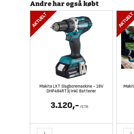
Andre har også købt
Makita LXT Slagboremaskine - 18V
Maki
DHP484RT3J Inkl. Batterier
3.120,-
/
STK