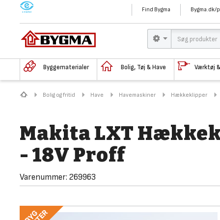
M
Find Bygma
Bygma.dk/p
Byggematerialer
Bolig, Tøj & Have
Værktøj 
Bolig og fritid
Have
Havemaskiner
Hækkeklipper
Makita LXT Hækkek
- 18V Proff
Varenummer:
269963