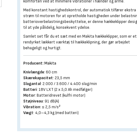
komforten ved at minimere vibrationer i hænder og arme.
Med konstant hastighedskontrol, der automatisk tilfører ekstra
strøm til motoren for at opretholde hastigheden under belastnin
batterioverbelastningsbeskyttelse, er denne hækkeklipper desi
til at yde pålidelig, konsekvent ydelse.
Samlet set får du et sæt med en Makita hækkeklipper, som er et
rendyrket lækkert værktøj til hækkeklipning, der gør arbejdet
behageligt og hurtigt.
Producent:
Makita
Knivlængde
: 60 cm
Skærekapacitet
: 23,5 mm
Slagantal
: 2.000 / 3.600 / 4.400 slag/min
Batteri
: 18V LXT (2 x 5,0 Ah medfølger)
Motor
: Batteridrevet (kulfri motor)
Støjniveau
: 91 dB(A)
Vibration
: ≤ 2,5 m/s²
Vægt
: 4,0–4,3 kg (med batteri)