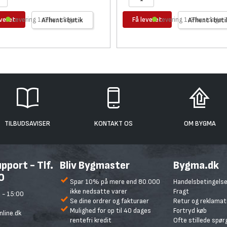
everet
Få leveret
Levering 1-2 hverdage
Afhent i butik
Levering 1-2 hverdage
Afhent i buti
TILBUDSAVISER
KONTAKT OS
OM BYGMA
port - Tlf.
Bliv Bygmaster
Bygma.dk
0
Spar 10% på mere end 80.000
Handelsbetingelse
ikke nedsatte varer
Fragt
 - 15:00
Se dine ordrer og fakturaer
Retur og reklamat
Mulighed for op til 40 dages
Fortryd køb
line.dk
rentefri kredit
Ofte stillede spø