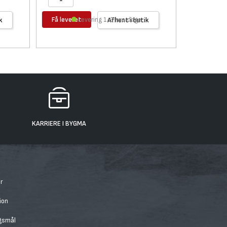
Få leveret
Få levere
k
Levering 1-2 hverdage
Afhent i butik
KARRIERE I BYGMA
r
ion
rgsmål