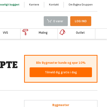
varligt byggeri
Karriere
Kontakt
Om Bygma Gruppen
0 varer
LOG IND
VVS
Maling
Outlet
1PTE
Bliv Bygmaster kunde og spar 10%
Tilmeld dig gratis i dag
Bygmaster