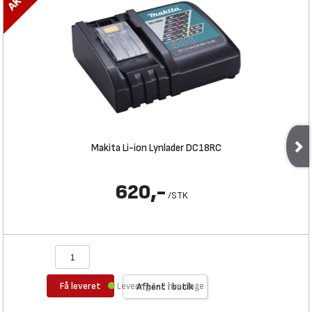
Makita Li-ion Lynlader DC18RC
620,-
/
STK
Få leveret
Levering 1-2 hverdage
Afhent i butik