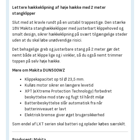
Lettere hækkeklipning af høje hække med 2 meter
stangklipper
Slut med at kravle rundt på en ustabil trappestige. Den stærke
18V Makita stanghækkeklipper med justerbart klippehoved og
smalt design, sikrer hækkeklipning på svært tilgængelige steder
uden at du skal løbe unødvendige risici.
Det behagelige greb og justerbare stang på 2 meter gør det
nemt både at klippe lige og i vinkler, så du også nemt trimmer
toppen på selv høje hække.
Mere om Makita DUN500WZ
Klippekapacitet op til Ø 23,5 mm.
Kulløs motor sikrer en længere levetid
XPT (eXtreme Protection Technology) forbedret
beskyttelse mod støv og fugt til hårdt miljø
Batteribeskyttelse slår automatisk fra når
batteriniveauet er lavt
Elektrisk bremse giver øget brugersikkerhed
Som endel af LXT serien skal batteri og oplader købes særskilt.
Producent:
Makita