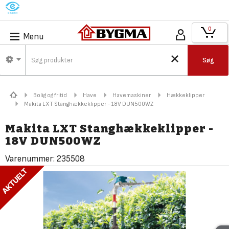
M
0
Menu
Søg
Bolig og fritid
Have
Havemaskiner
Hækkeklipper
Makita LXT Stanghækkeklipper - 18V DUN500WZ
Makita LXT Stanghækkeklipper -
18V DUN500WZ
Varenummer:
235508