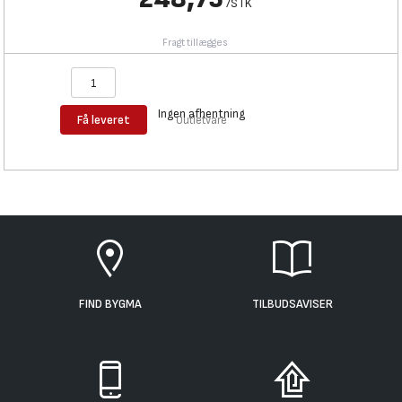
/
STK
Fragt tillægges
Ingen afhentning
Få leveret
Outletvare
FIND BYGMA
TILBUDSAVISER