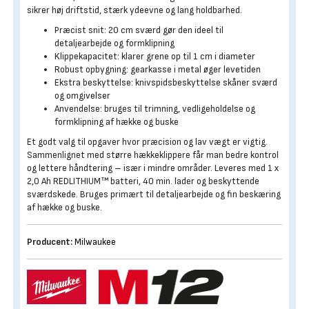
sikrer høj driftstid, stærk ydeevne og lang holdbarhed.
Præcist snit: 20 cm sværd gør den ideel til
detaljearbejde og formklipning
Klippekapacitet: klarer grene op til 1 cm i diameter
Robust opbygning: gearkasse i metal øger levetiden
Ekstra beskyttelse: knivspidsbeskyttelse skåner sværd
og omgivelser
Anvendelse: bruges til trimning, vedligeholdelse og
formklipning af hække og buske
Et godt valg til opgaver hvor præcision og lav vægt er vigtig.
Sammenlignet med større hækkeklippere får man bedre kontrol
og lettere håndtering – især i mindre områder. Leveres med 1 x
2,0 Ah REDLITHIUM™ batteri, 40 min. lader og beskyttende
sværdskede. Bruges primært til detaljearbejde og fin beskæring
af hække og buske.
Producent:
Milwaukee