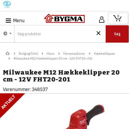
M
0
Menu
Søg
Bolig og fritid
Have
Havemaskiner
Hækkeklipper
Milwaukee M12 Hækkeklipper 20 cm - 12V FHT20-201
Milwaukee M12 Hækkeklipper 20
cm - 12V FHT20-201
Varenummer:
348537