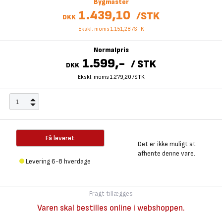
Bygmaster
1.439,10
/
STK
DKK
Ekskl. moms 1.151,28
/
STK
Normalpris
1.599,-
/
STK
DKK
Ekskl. moms 1.279,20
/
STK
Få leveret
Det er ikke muligt at
afhente denne vare.
Levering 6-8 hverdage
Fragt tillægges
Varen skal bestilles online i webshoppen.