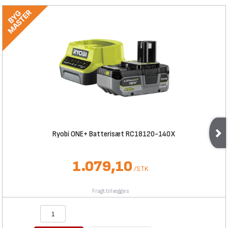
Ryobi ONE+ Batterisæt RC18120-140X
1.079,10
/
STK
Fragt tillægges