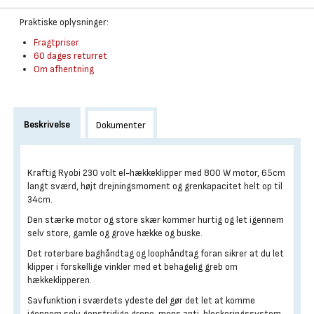
Praktiske oplysninger:
Fragtpriser
60 dages returret
Om afhentning
Beskrivelse
Dokumenter
Kraftig Ryobi 230 volt el-hækkeklipper med 800 W motor, 65cm
langt sværd, højt drejningsmoment og grenkapacitet helt op til
34cm.
Den stærke motor og store skær kommer hurtig og let igennem
selv store, gamle og grove hække og buske.
Det roterbare baghåndtag og loophåndtag foran sikrer at du let
klipper i forskellige vinkler med et behagelig greb om
hækkeklipperen.
Savfunktion i sværdets ydeste del gør det let at komme
igennem selv genstridige grene, mens anti-blockeringssystem