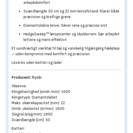
arbejdskomfort
Sværdlængde 50 cm og 22 mm knivafstand: Klarer både
præcision og kraftige grene
Diamantslebne knive: Sikrer rene og præcise snit
HedgeSweep™ løvopsamler og skulderrem: Gør arbejdet
lettere og mere effektivt
Et uundværligt værktøj til høj og vanskelig tilgængelig hækpleje
– uden kompromis med komfort og præcision.
Leveres uden batteri og lader.
Producent:
Ryobi
Ydeevne:
Klingehastighed (omdr./min): 1600
Klingetype: Diamantslebet
Maks. skærekapacitet (mm): 22
Omdr. ubelastet (m/min): 1600
Slagtal (slag/min): 1600
Sværdlængde [cm]: 50
Batteri: