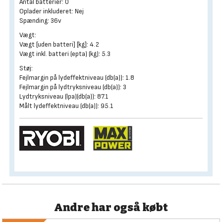
Antal batterier: 0
Oplader inkluderet: Nej
Spænding: 36v
Vægt:
Vægt [uden batteri] [kg]: 4.2
Vægt inkl. batteri (epta) (kg): 5.3
Støj:
Fejlmargin på lydeffektniveau (db(a)): 1.8
Fejlmargin på lydtryksniveau (db(a)): 3
Lydtryksniveau (lpa)(db(a)): 87.1
Målt lydeffektniveau (db(a)): 95.1
Andre har også købt