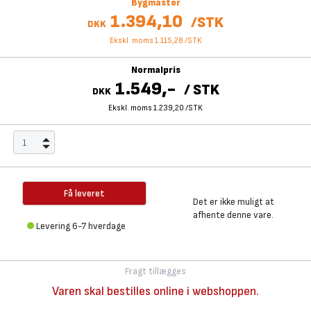
Bygmaster
1.394,10
/
STK
DKK
Ekskl. moms 1.115,28
/
STK
Normalpris
1.549,-
/
STK
DKK
Ekskl. moms 1.239,20
/
STK
Få leveret
Det er ikke muligt at
afhente denne vare.
Levering 6-7 hverdage
Fragt tillægges
Varen skal bestilles online i webshoppen.