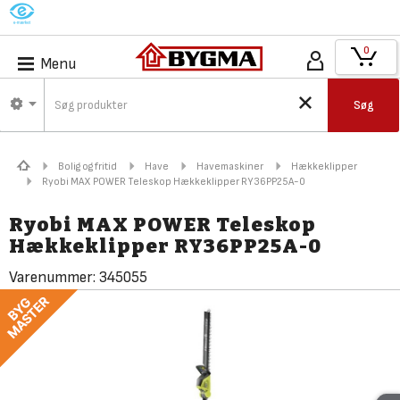
M
0
Menu
Søg
Bolig og fritid
Have
Havemaskiner
Hækkeklipper
Ryobi MAX POWER Teleskop Hækkeklipper RY36PP25A-0
Ryobi MAX POWER Teleskop
Hækkeklipper RY36PP25A-0
Varenummer:
345055