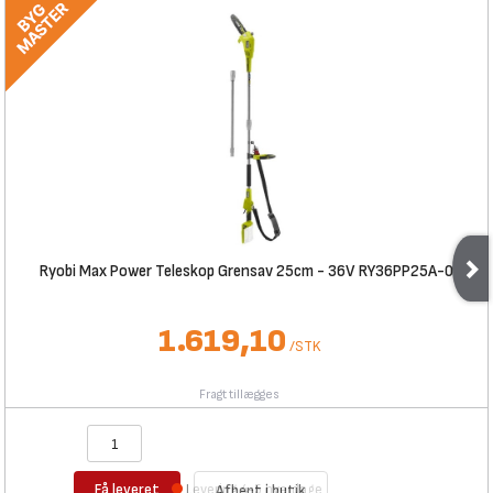
Ryobi Max Power Teleskop Grensav 25cm - 36V RY36PP25A-0
1.619,10
/
STK
Fragt tillægges
Få leveret
Levering 4-5 hverdage
Afhent i butik