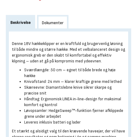
Beskrivelse
Dokumenter
Denne 18V hækkeklipper er en kraftfuld og brugervenlig løsning
til både mindre og større hække. Med et velbalanceret design og
ergonomisk greb er den skabt til komfortabel og effektiv
klipning – uden at gå på kompromis med ydeevnen.
Sværdlængde: 50 cm – egnet til både brede og høje
hække
Knivafstand: 24 mm – klarer kraftige grene med lethed
Skæreevne: Diamantslebne knive sikrer skarpe og
præcise snit
Håndtag: Ergonomisk LINEA in-line-design for maksimal
komfort og kontrol
Løvopsamler: HedgeSweep™-funktion fjerner afklippede
grene under arbejdet
Leveres inklusiv batteri og lader
Et stærkt og alsidigt valg til den krævende haveejer, der vil have
skarpe resultater og nem betjening i én og samme maskine.