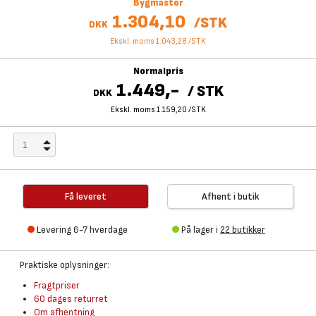
Bygmaster
1.304,10
/
STK
DKK
Ekskl. moms 1.043,28
/
STK
Normalpris
1.449,-
/
STK
DKK
Ekskl. moms 1.159,20
/
STK
Få leveret
Afhent i butik
Levering 6-7 hverdage
På lager i
22 butikker
Praktiske oplysninger:
Fragtpriser
60 dages returret
Om afhentning