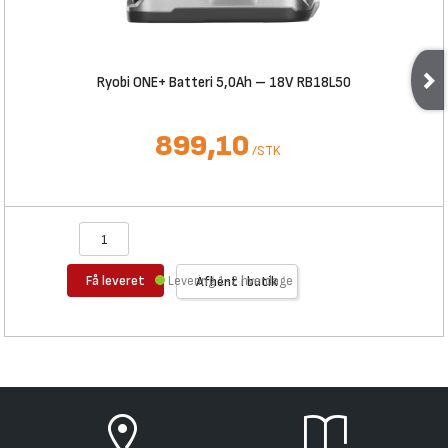
Ryobi ONE+ Batteri 5,0Ah – 18V RB18L50
899,10
/
STK
Få leveret
Levering 1-2 hverdage
Afhent i butik