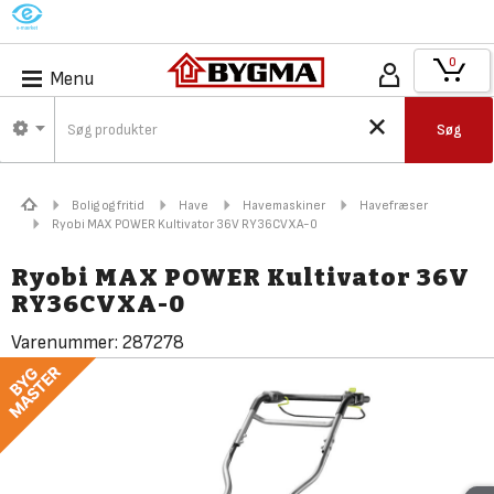
M
0
Menu
Søg
Bolig og fritid
Have
Havemaskiner
Havefræser
Ryobi MAX POWER Kultivator 36V RY36CVXA-0
Ryobi MAX POWER Kultivator 36V
RY36CVXA-0
Varenummer:
287278