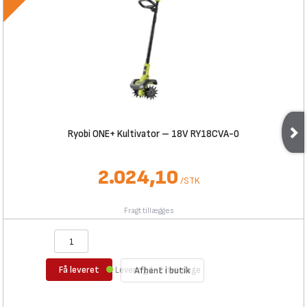
Ryobi ONE+ Kultivator – 18V RY18CVA-0
2.024,10
/
STK
Fragt tillægges
Få leveret
Levering 1-2 hverdage
Afhent i butik