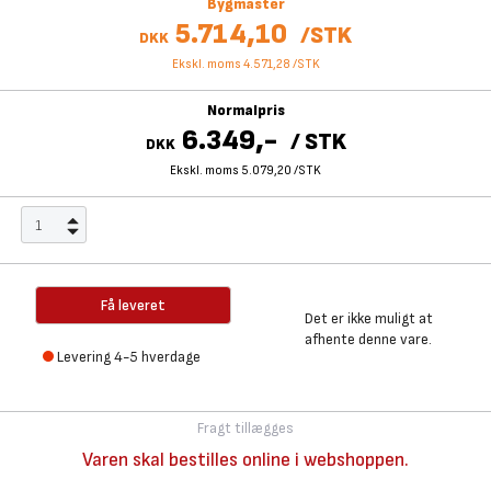
Bygmaster
5.714,10
/
STK
DKK
Ekskl. moms 4.571,28
/
STK
Normalpris
6.349,-
/
STK
DKK
Ekskl. moms 5.079,20
/
STK
Få leveret
Det er ikke muligt at
afhente denne vare.
Levering 4-5 hverdage
Fragt tillægges
Varen skal bestilles online i webshoppen.