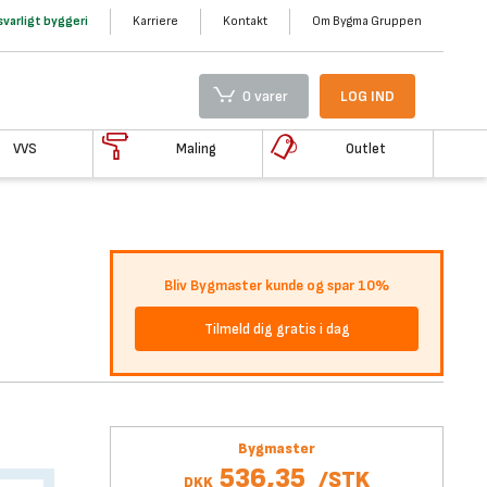
varligt byggeri
Karriere
Kontakt
Om Bygma Gruppen
0 varer
LOG IND
VVS
Maling
Outlet
Bliv Bygmaster kunde og spar 10%
Tilmeld dig gratis i dag
Bygmaster
536,35
/
STK
DKK