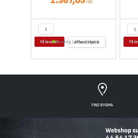
1.367,05
/
DK
Få leveret
Få l
Levering 1-2 hverdage
Afhent i butik
FIND BYGMA
Webshop sup
44 54 17 3