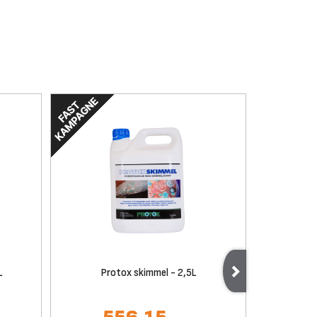
L
Protox skimmel - 2,5L
Hoze