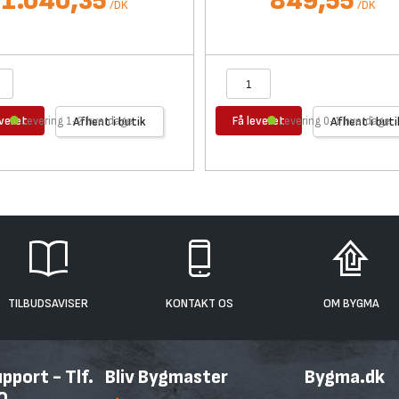
1.040,35
849,55
/
DK
/
DK
everet
Få leveret
Levering 1-2 hverdage
Afhent i butik
Levering 0-1 hverdage
Afhent i buti
TILBUDSAVISER
KONTAKT OS
OM BYGMA
port - Tlf.
Bliv Bygmaster
Bygma.dk
0