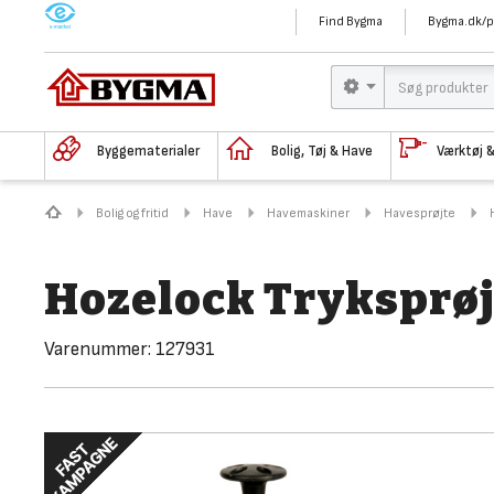
M
Find Bygma
Bygma.dk/p
Byggematerialer
Bolig, Tøj & Have
Værktøj 
Bolig og fritid
Have
Havemaskiner
Havesprøjte
Hozelock Tryksprøjt
Varenummer:
127931