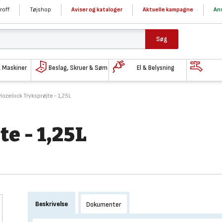
roff
Tøjshop
Aviser og kataloger
Aktuelle kampagne
Ans
Søg
& Maskiner
Beslag, Skruer & Søm
El & Belysning
Hozelock Tryksprøjte - 1,25L
e - 1,25L
Beskrivelse
Dokumenter