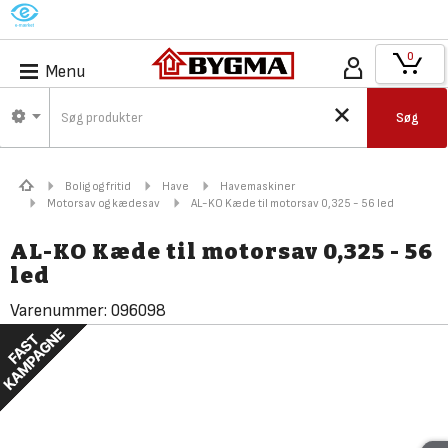
M
0
Menu
Søg
Bolig og fritid
Have
Havemaskiner
Motorsav og kædesav
AL-KO Kæde til motorsav 0,325 - 56 led
AL-KO Kæde til motorsav 0,325 - 56
led
Varenummer:
096098