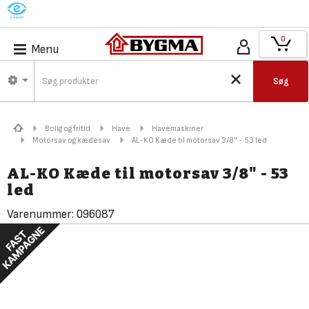
M
0
Menu
Søg
Bolig og fritid
Have
Havemaskiner
Motorsav og kædesav
AL-KO Kæde til motorsav 3/8" - 53 led
AL-KO Kæde til motorsav 3/8" - 53
led
Varenummer:
096087