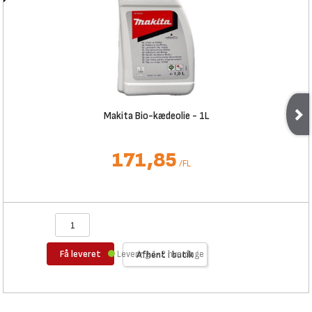
Makita Bio-kædeolie - 1L
171,85
/
FL
Få leveret
Levering 1-2 hverdage
Afhent i butik