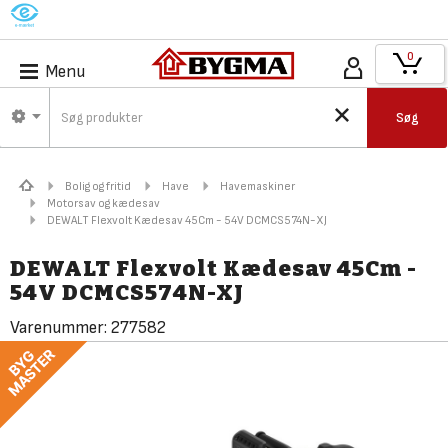
M
0
Menu
Søg
Bolig og fritid
Have
Havemaskiner
Motorsav og kædesav
DEWALT Flexvolt Kædesav 45Cm - 54V DCMCS574N-XJ
DEWALT Flexvolt Kædesav 45Cm -
54V DCMCS574N-XJ
Varenummer:
277582