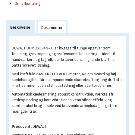
Om afhentning
Beskrivelse
Dokumenter
DEWALT DCMCS574N-XJ er bygget til tunge opgaver som
fældning, grov kapning og professionel beskæring – ideel til
håndværkere og fagfolk, der kræver benzinlignende kraft i en
batteridrevet løsning.
Med kraftfuld 54V XR FLEXVOLT-motor, 45 cm sværd og høj
kædehastighed får du imponerende skærekraft og lang driftstid
– alt sammen uden støj, udstødning eller startproblemer.
Automatisk kædesmøring, robust konstruktion, værktøjsfri
kædespænding og lavt vibrationsniveau sikrer effektiv og
komfortabel brug – selv ved krævende arbejdsdage og store
mængder træ.
Producent:
DEWALT