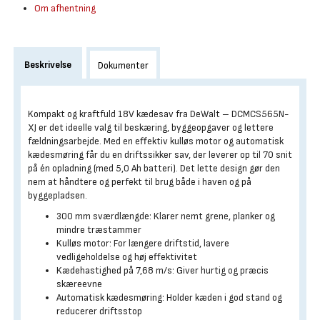
Om afhentning
Beskrivelse
Dokumenter
Kompakt og kraftfuld 18V kædesav fra DeWalt – DCMCS565N-
XJ er det ideelle valg til beskæring, byggeopgaver og lettere
fældningsarbejde. Med en effektiv kulløs motor og automatisk
kædesmøring får du en driftssikker sav, der leverer op til 70 snit
på én opladning (med 5,0 Ah batteri). Det lette design gør den
nem at håndtere og perfekt til brug både i haven og på
byggepladsen.
300 mm sværdlængde: Klarer nemt grene, planker og
mindre træstammer
Kulløs motor: For længere driftstid, lavere
vedligeholdelse og høj effektivitet
Kædehastighed på 7,68 m/s: Giver hurtig og præcis
skæreevne
Automatisk kædesmøring: Holder kæden i god stand og
reducerer driftsstop