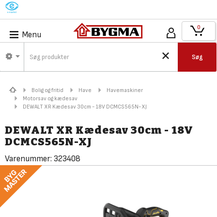
M
0
Menu
Søg
Bolig og fritid
Have
Havemaskiner
Motorsav og kædesav
DEWALT XR Kædesav 30cm - 18V DCMCS565N-XJ
DEWALT XR Kædesav 30cm - 18V
DCMCS565N-XJ
Varenummer:
323408