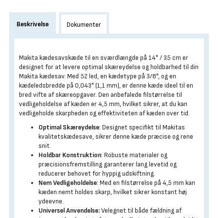
Beskrivelse
Dokumenter
Makita kædesavskæde til en sværdlængde på 14" / 35 cm er
designet for at levere optimal skæreydelse og holdbarhed til din
Makita kædesav. Med 52 led, en kædetype på 3/8", og en
kædeledsbredde på 0,043" (1,1 mm), er denne kæde ideel til en
bred vifte af skæreopgaver. Den anbefalede filstørrelse til
vedligeholdelse af kæden er 4,5 mm, hvilket sikrer, at du kan
vedligeholde skarpheden og effektiviteten af kæden over tid.
Optimal Skæreydelse
: Designet specifikt til Makitas
kvalitetskædesave, sikrer denne kæde præcise og rene
snit.
Holdbar Konstruktion
: Robuste materialer og
præcisionsfremstilling garanterer lang levetid og
reducerer behovet for hyppig udskiftning.
Nem Vedligeholdelse
: Med en filstørrelse på 4,5 mm kan
kæden nemt holdes skarp, hvilket sikrer konstant høj
ydeevne.
Universel Anvendelse:
Velegnet til både fældning af