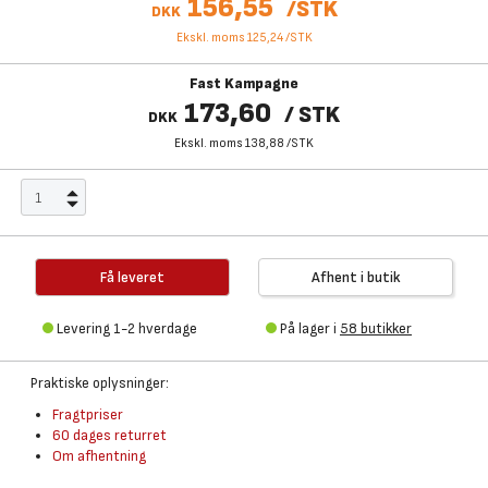
156,55
/
STK
DKK
Ekskl. moms 125,24
/
STK
Fast Kampagne
173,60
/
STK
DKK
Ekskl. moms 138,88
/
STK
Få leveret
Afhent i butik
Levering 1-2 hverdage
På lager i
58 butikker
Praktiske oplysninger:
Fragtpriser
60 dages returret
Om afhentning