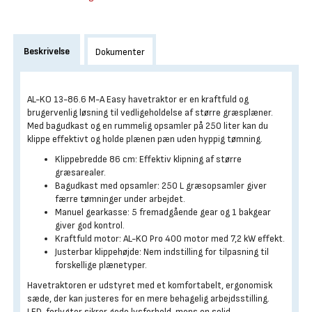
Beskrivelse
Dokumenter
AL-KO 13-86.6 M-A Easy havetraktor er en kraftfuld og
brugervenlig løsning til vedligeholdelse af større græsplæner.
Med bagudkast og en rummelig opsamler på 250 liter kan du
klippe effektivt og holde plænen pæn uden hyppig tømning.
Klippebredde 86 cm: Effektiv klipning af større
græsarealer.
Bagudkast med opsamler: 250 L græsopsamler giver
færre tømninger under arbejdet.
Manuel gearkasse: 5 fremadgående gear og 1 bakgear
giver god kontrol.
Kraftfuld motor: AL-KO Pro 400 motor med 7,2 kW effekt.
Justerbar klippehøjde: Nem indstilling for tilpasning til
forskellige plænetyper.
Havetraktoren er udstyret med et komfortabelt, ergonomisk
sæde, der kan justeres for en mere behagelig arbejdsstilling.
LED-forlygter sikrer gode lysforhold, mens en solid