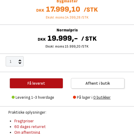
Bygmaster
17.999,10
/
STK
DKK
Ekskl. moms 14.399,28
/
STK
Normalpris
19.999,-
/
STK
DKK
Ekskl. moms 15.999,20
/
STK
Få leveret
Afhent i butik
Levering 1-3 hverdage
På lager i
0 butikker
Praktiske oplysninger:
Fragtpriser
60 dages returret
Om afhentning