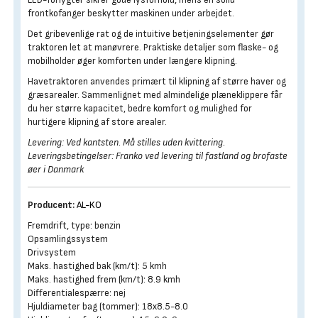
frontkofanger beskytter maskinen under arbejdet.
Det gribevenlige rat og de intuitive betjeningselementer gør
traktoren let at manøvrere. Praktiske detaljer som flaske- og
mobilholder øger komforten under længere klipning.
Havetraktoren anvendes primært til klipning af større haver og
græsarealer. Sammenlignet med almindelige plæneklippere får
du her større kapacitet, bedre komfort og mulighed for
hurtigere klipning af store arealer.
Levering: Ved kantsten. Må stilles uden kvittering.
Leveringsbetingelser: Franko ved levering til fastland og brofaste
øer i Danmark
Producent:
AL-KO
Fremdrift, type: benzin
Opsamlingssystem
Drivsystem
Maks. hastighed bak (km/t): 5 kmh
Maks. hastighed frem (km/t): 8.9 kmh
Differentialespærre: nej
Hjuldiameter bag (tommer): 18x8.5-8.0