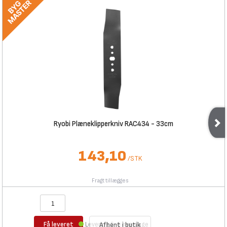
Ryobi Plæneklipperkniv RAC434 - 33cm
143,10
/
STK
Fragt tillægges
Få leveret
Levering 5-6 hverdage
Afhent i butik