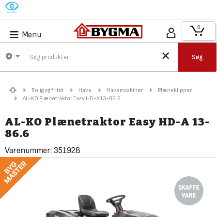
M
0
Menu
Søg
Bolig og fritid
Have
Havemaskiner
Plæneklipper
AL-KO Plænetraktor Easy HD-A 13-86.6
AL-KO Plænetraktor Easy HD-A 13-
86.6
Varenummer:
351928