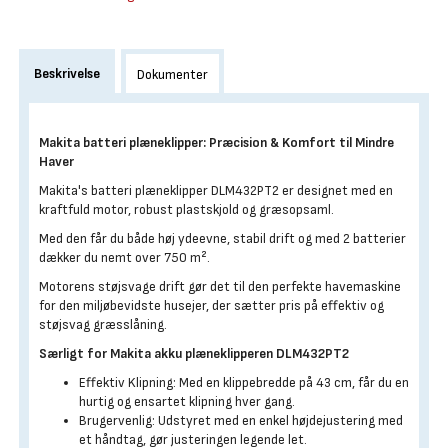
Beskrivelse
Dokumenter
Makita batteri plæneklipper: Præcision & Komfort til Mindre
Haver
Makita's batteri plæneklipper DLM432PT2 er designet med en
kraftfuld motor, robust plastskjold og græsopsaml.
Med den får du både høj ydeevne, stabil drift og med 2 batterier
dækker du nemt over 750 m².
Motorens støjsvage drift gør det til den perfekte havemaskine
for den miljøbevidste husejer, der sætter pris på effektiv og
støjsvag græsslåning.
Særligt for Makita akku plæneklipperen DLM432PT2
Effektiv Klipning: Med en klippebredde på 43 cm, får du en
hurtig og ensartet klipning hver gang.
Brugervenlig: Udstyret med en enkel højdejustering med
et håndtag, gør justeringen legende let.