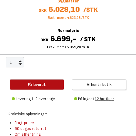
Bygmaster
6.029,10
/
STK
DKK
Ekskl. moms 4.823,28
/
STK
Normalpris
6.699,-
/
STK
DKK
Ekskl. moms 5.359,20
/
STK
Få leveret
Afhent i butik
Levering 1-2 hverdage
På lager i
12 butikker
Praktiske oplysninger:
Fragtpriser
60 dages returret
Om afhentning