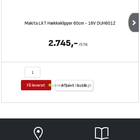
Makita LXT Hækkeklipper 60cm - 18V DUH601Z
2.745,-
/
STK
Få leveret
Levering 2-3 hverdage
Afhent i butik