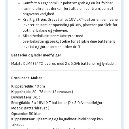
Komfort & Ergonomi: Et polstret greb og en let foldbar
ramme sikrer, at din komfort altid er i centrum, uanset
opgavens varighed.
Kraftig Strøm: Drevet af to 18V LXT-batterier, der i serie
leverer en samlet spænding på 36V, placeret parallelt for
optimal balane og ydeevne.
Sikkerhedsfunktioner: Udstyret med
overbelastningsbeskyttelse for at sikre dine batteriers
levetid og garantere en sikker drift.
Batterier og lader medfølger
Makita DLM432PT2 leveres med 2 x 5,0Ah batterier og lynlader.
Producent:
Makita
Klippebredde
: 43 cm
Klippehøjde
: 20–75 mm (13 niveauer)
Drivsystem
: Skub
Energikilde
: 2 x 18V LXT batterier (2 x 5,0 Ah medfølger)
Motor
: Batteridrevet )
Opsamler
: 50 liter
Klippesystem
: Opsamling og bagudkast (bioklipprop kan
tilkøbes)