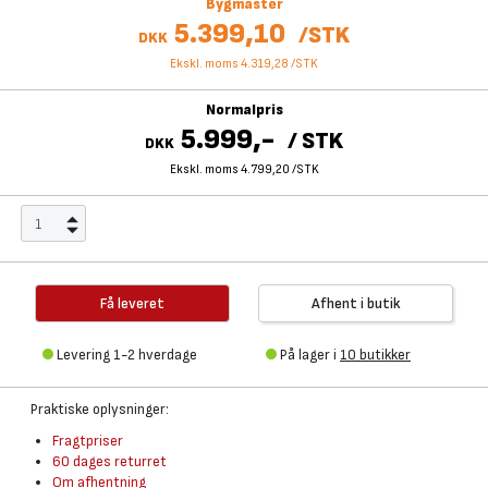
Bygmaster
5.399,10
/
STK
DKK
Ekskl. moms 4.319,28
/
STK
Normalpris
5.999,-
/
STK
DKK
Ekskl. moms 4.799,20
/
STK
Få leveret
Afhent i butik
Levering 1-2 hverdage
På lager i
10 butikker
Praktiske oplysninger:
Fragtpriser
60 dages returret
Om afhentning