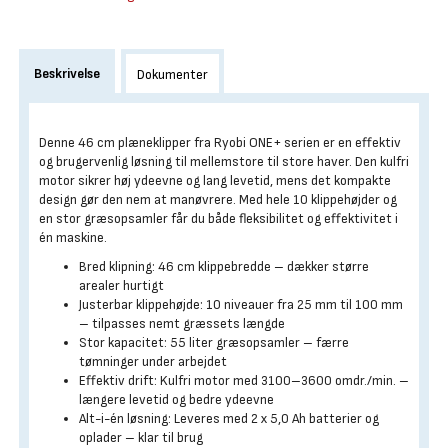
Beskrivelse
Dokumenter
Denne 46 cm plæneklipper fra Ryobi ONE+ serien er en effektiv
og brugervenlig løsning til mellemstore til store haver. Den kulfri
motor sikrer høj ydeevne og lang levetid, mens det kompakte
design gør den nem at manøvrere. Med hele 10 klippehøjder og
en stor græsopsamler får du både fleksibilitet og effektivitet i
én maskine.
Bred klipning: 46 cm klippebredde – dækker større
arealer hurtigt
Justerbar klippehøjde: 10 niveauer fra 25 mm til 100 mm
– tilpasses nemt græssets længde
Stor kapacitet: 55 liter græsopsamler – færre
tømninger under arbejdet
Effektiv drift: Kulfri motor med 3100–3600 omdr./min. –
længere levetid og bedre ydeevne
Alt-i-én løsning: Leveres med 2 x 5,0 Ah batterier og
oplader – klar til brug