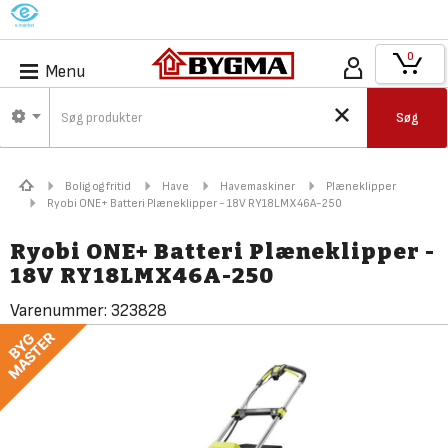
M
0
Menu
Søg
Bolig og fritid
Have
Havemaskiner
Plæneklipper
Ryobi ONE+ Batteri Plæneklipper - 18V RY18LMX46A-250
Ryobi ONE+ Batteri Plæneklipper -
18V RY18LMX46A-250
Varenummer:
323828