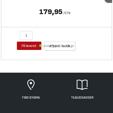
179,95
/
STK
Få leveret
Levering 2-3 hverdage
Afhent i butik
FIND BYGMA
TILBUDSAVISER