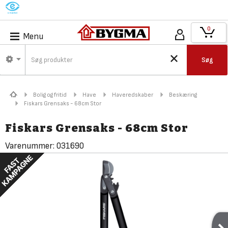
M
0
Menu
Søg
Bolig og fritid
Have
Haveredskaber
Beskæring
Fiskars Grensaks - 68cm Stor
Fiskars Grensaks - 68cm Stor
Varenummer:
031690