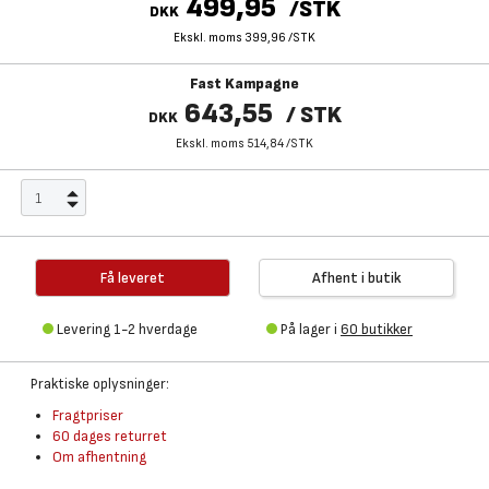
499,95
/
STK
DKK
Ekskl. moms 399,96
/
STK
Fast Kampagne
643,55
/
STK
DKK
Ekskl. moms 514,84
/
STK
Få leveret
Afhent i butik
Levering 1-2 hverdage
På lager i
60 butikker
Praktiske oplysninger:
Fragtpriser
60 dages returret
Om afhentning