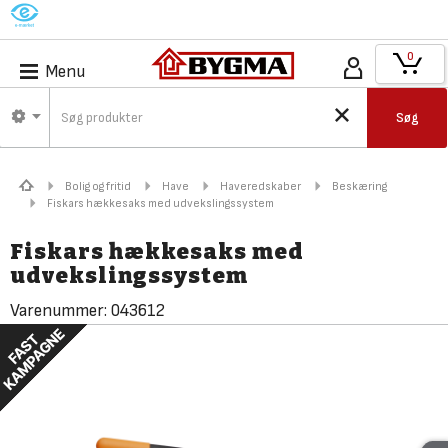
M
0
Menu
Søg
Bolig og fritid
Have
Haveredskaber
Beskæring
Fiskars hækkesaks med udvekslingssystem
Fiskars hækkesaks med
udvekslingssystem
Varenummer:
043612