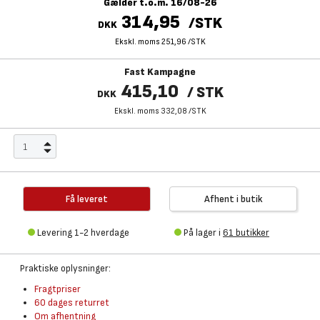
Gælder t.o.m. 16/08-26
314,95
/
STK
DKK
Ekskl. moms 251,96
/
STK
Fast Kampagne
415,10
/
STK
DKK
Ekskl. moms 332,08
/
STK
Få leveret
Afhent i butik
Levering 1-2 hverdage
På lager i
61 butikker
Praktiske oplysninger:
Fragtpriser
60 dages returret
Om afhentning