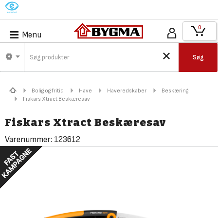
M
0
Menu
Søg
Bolig og fritid
Have
Haveredskaber
Beskæring
Fiskars Xtract Beskæresav
Fiskars Xtract Beskæresav
Varenummer:
123612