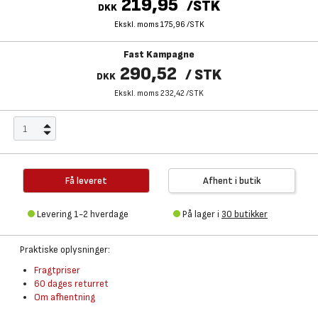
219,95
/
STK
DKK
Ekskl. moms 175,96
/
STK
Fast Kampagne
290,52
/
STK
DKK
Ekskl. moms 232,42
/
STK
Få leveret
Afhent i butik
Levering 1-2 hverdage
På lager i
30 butikker
Praktiske oplysninger:
Fragtpriser
60 dages returret
Om afhentning