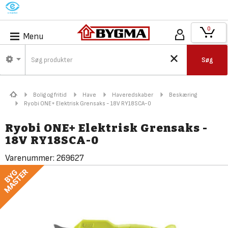
M
0
Menu
Søg
Bolig og fritid
Have
Haveredskaber
Beskæring
Ryobi ONE+ Elektrisk Grensaks - 18V RY18SCA-0
Ryobi ONE+ Elektrisk Grensaks -
18V RY18SCA-0
Varenummer:
269627