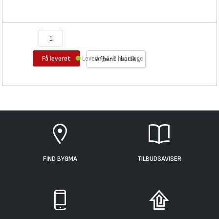
Få leveret
Levering 1-2 hverdage
Afhent i butik
FIND BYGMA
TILBUDSAVISER