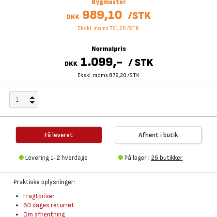
Bygmaster
989,10
/
STK
DKK
Ekskl. moms 791,28
/
STK
Normalpris
1.099,-
/
STK
DKK
Ekskl. moms 879,20
/
STK
Få leveret
Afhent i butik
Levering 1-2 hverdage
På lager i
26 butikker
Praktiske oplysninger:
Fragtpriser
60 dages returret
Om afhentning