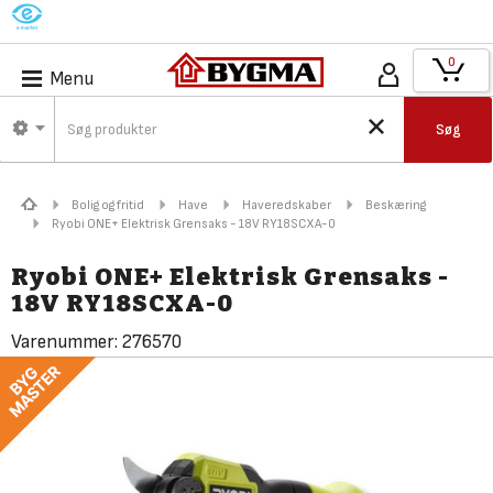
M
0
Menu
Søg
Bolig og fritid
Have
Haveredskaber
Beskæring
Ryobi ONE+ Elektrisk Grensaks - 18V RY18SCXA-0
Ryobi ONE+ Elektrisk Grensaks -
18V RY18SCXA-0
Varenummer:
276570