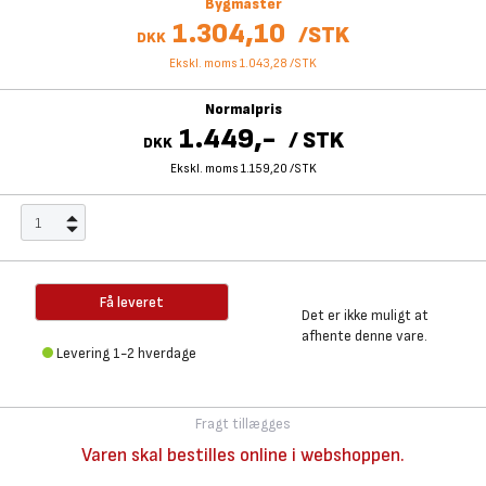
Bygmaster
1.304,10
/
STK
DKK
Ekskl. moms 1.043,28
/
STK
Normalpris
1.449,-
/
STK
DKK
Ekskl. moms 1.159,20
/
STK
Få leveret
Det er ikke muligt at
afhente denne vare.
Levering 1-2 hverdage
Fragt tillægges
Varen skal bestilles online i webshoppen.