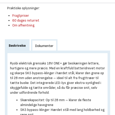
Praktiske oplysninger:
Fragtpriser
60 dages returret
Om afhentning
Beskrivelse
Dokumenter
Ryobi elektrisk grensaks 18V ONE+ gør beskæringen lettere,
hurtigere og mere præcis. Med en kraftfuld batteridrevet motor
og skarpe SK5 bypass-klinger i hærdet stål, klarer den grene op
til 28 mm uden anstrengelse – ideel til alt fra frugttræer til
tætte buske. Det integrerede LED-lys giver ekstra synlighed i
skyggefulde og tætte områder, så du får præcise snit, selv
under udfordrende forhold.
Skærekapacitet: Op til 28 mm – klarer de fleste
almindelige havegrene
SK5 bypass-klinger: Hærdet stål med lang holdbarhed og
rene snit