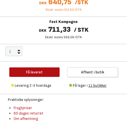
640,75
/
STK
DKK
Ekskl. moms 512,60
/
STK
Fast Kampagne
711,33
/
STK
DKK
Ekskl. moms 569,06
/
STK
Få leveret
Afhent i butik
Levering 2-3 hverdage
På lager i
11 butikker
Praktiske oplysninger:
Fragtpriser
60 dages returret
Om afhentning