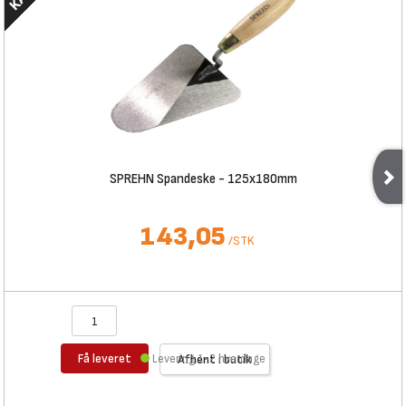
SPREHN Spandeske - 125x180mm
143,05
/
STK
Få leveret
Levering 1-2 hverdage
Afhent i butik