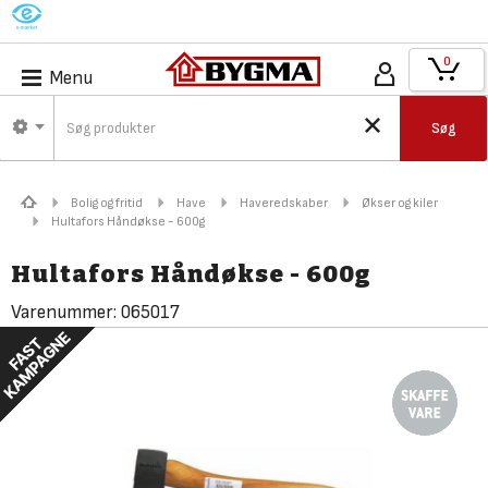
M
0
Menu
Søg
Bolig og fritid
Have
Haveredskaber
Økser og kiler
Hultafors Håndøkse - 600g
Hultafors Håndøkse - 600g
Varenummer:
065017