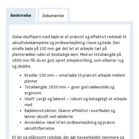
Beskrivelse
Dokumenter
Galax skuffejern med bøjle er et præcist og effektivt redskab til
ukrudtsbekæmpelse og jordbearbejdning i have og bede. Den
smalle bøjle på 100 mm gør det let at arbejde tæt på
planterækker uden at beskadige dem. Med en totallængde på
1850 mm får du en god, opret arbejdsstilling, som aflaster ryg
og skuldre.
Bredde: 100 mm – smal bøjle til præcist arbejde mellem
planter
Totallængde: 1850 mm – giver god rækkevidde og
ergonomi
Skaft: Langt og lakeret – robust og behageligt at arbejde
med
Bøjlekonstruktion: Skærer effektivt i overfladen og
løsner ukrudt ved rødderne
Anvendelse: Ideel til let jordbearbejdning og præcis
ukrudtsfjernelse
Et let og skånsomt redskab, der gør havearbejdet nemmere og