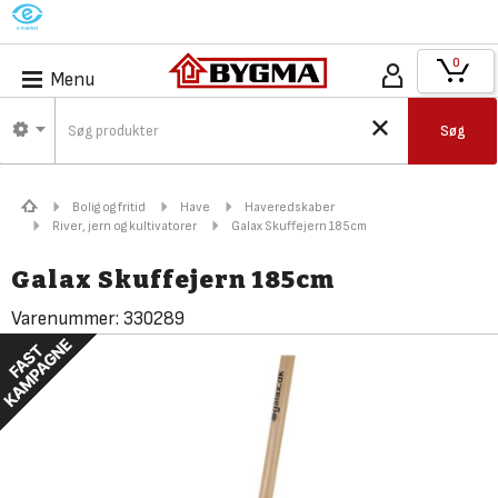
M
0
Menu
Søg
Bolig og fritid
Have
Haveredskaber
River, jern og kultivatorer
Galax Skuffejern 185cm
Galax Skuffejern 185cm
Varenummer:
330289