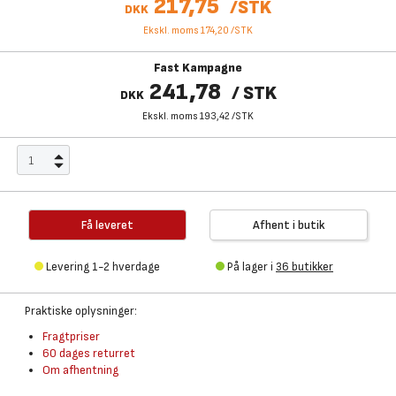
217,75
/
STK
DKK
Ekskl. moms 174,20
/
STK
Fast Kampagne
241,78
/
STK
DKK
Ekskl. moms 193,42
/
STK
Få leveret
Afhent i butik
Levering 1-2 hverdage
På lager i
36 butikker
Praktiske oplysninger:
Fragtpriser
60 dages returret
Om afhentning