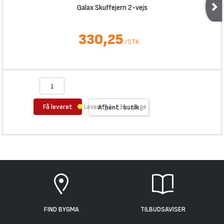
Galax Skuffejern 2-vejs
330,25
/
STK
Få leveret
Levering 1-2 hverdage
Afhent i butik
FIND BYGMA
TILBUDSAVISER