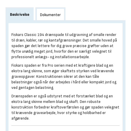
Beskrivelse
Dokumenter
Fiskars Classic 194 drænspade til udgravning af smalle render
til dræn, kabler, rør og kantafgrænsninger. Det smalle hoved på
spaden gør det lettere for dig grave præcise grøfter uden at
flytte unødig meget jord, hvorfor den er særligt velegnet til
professionelt anlægs- og installationsarbejde.
Fiskars spaden er fra Pro serien med et kraftigere blad og en
ekstra lang skinne, som øger skaftets styrken ved krævende
graveopgaver. Konstruktionen sikrer at den kan tåle
belastninger også når der arbejdes i hård eller kompakt jord og
ved gentagen belastning.
Drænspaden er også udstyret med et forstærket blad og en
ekstra lang skinne mellem blad og skaft. Den robuste
konstruktion forbedrer kraftoverførslen og gør spaden velegnet
til krævende gravearbejde, hvor styrke og holdbarhed er
afgørende.