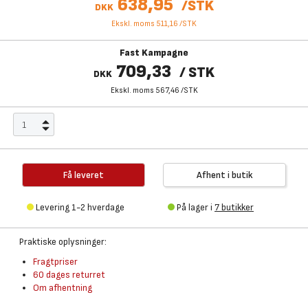
638,95
/
STK
DKK
Ekskl. moms 511,16
/
STK
Fast Kampagne
709,33
/
STK
DKK
Ekskl. moms 567,46
/
STK
Få leveret
Afhent i butik
Levering 1-2 hverdage
På lager i
7 butikker
Praktiske oplysninger:
Fragtpriser
60 dages returret
Om afhentning