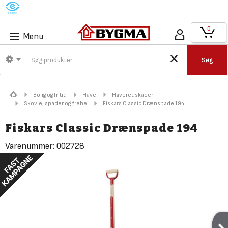
M
0
Menu
Søg
Bolig og fritid
Have
Haveredskaber
Skovle, spader og grebe
Fiskars Classic Drænspade 194
Fiskars Classic Drænspade 194
Varenummer:
002728