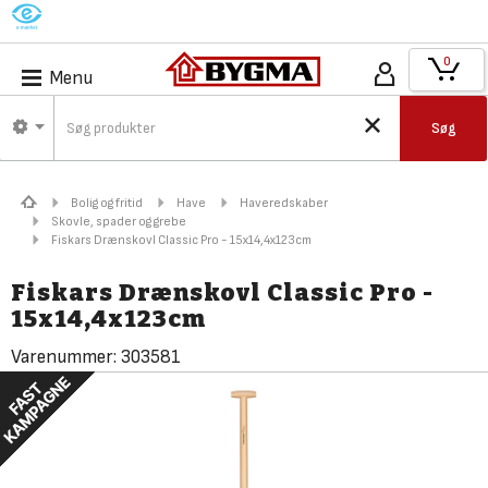
M
0
Menu
Søg
Bolig og fritid
Have
Haveredskaber
Skovle, spader og grebe
Fiskars Drænskovl Classic Pro - 15x14,4x123cm
Fiskars Drænskovl Classic Pro -
15x14,4x123cm
Varenummer:
303581