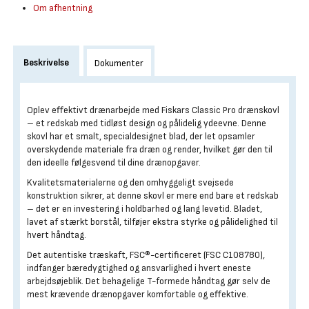
Om afhentning
Beskrivelse
Dokumenter
Oplev effektivt drænarbejde med Fiskars Classic Pro drænskovl
– et redskab med tidløst design og pålidelig ydeevne. Denne
skovl har et smalt, specialdesignet blad, der let opsamler
overskydende materiale fra dræn og render, hvilket gør den til
den ideelle følgesvend til dine drænopgaver.
Kvalitetsmaterialerne og den omhyggeligt svejsede
konstruktion sikrer, at denne skovl er mere end bare et redskab
– det er en investering i holdbarhed og lang levetid. Bladet,
lavet af stærkt borstål, tilføjer ekstra styrke og pålidelighed til
hvert håndtag.
Det autentiske træskaft, FSC®-certificeret (FSC C108780),
indfanger bæredygtighed og ansvarlighed i hvert eneste
arbejdsøjeblik. Det behagelige T-formede håndtag gør selv de
mest krævende drænopgaver komfortable og effektive.