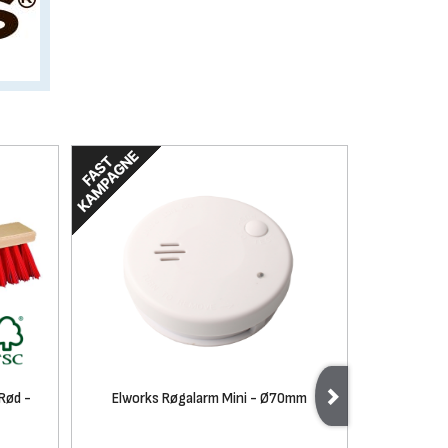
Rød -
Elworks Røgalarm Mini - Ø70mm
Fiskars