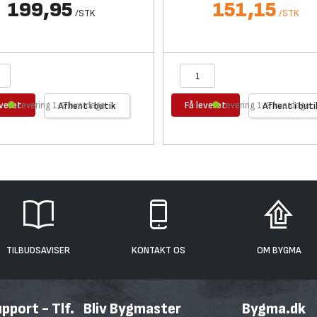
199,95
151,15
/
STK
/
STK
everet
Få leveret
Levering 1-2 hverdage
Afhent i butik
Levering 1-2 hverdage
Afhent i buti
TILBUDSAVISER
KONTAKT OS
OM BYGMA
port - Tlf.
Bliv Bygmaster
Bygma.dk