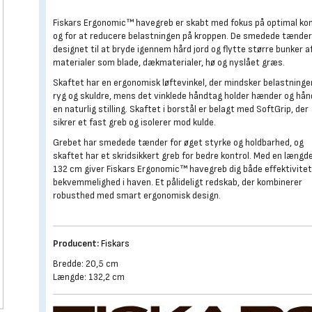
Fiskars Ergonomic™ havegreb er skabt med fokus på optimal ko
og for at reducere belastningen på kroppen. De smedede tænder
designet til at bryde igennem hård jord og flytte større bunker a
materialer som blade, dækmaterialer, hø og nyslået græs.
Skaftet har en ergonomisk løftevinkel, der mindsker belastninge
ryg og skuldre, mens det vinklede håndtag holder hænder og hånd
en naturlig stilling. Skaftet i borstål er belagt med SoftGrip, der
sikrer et fast greb og isolerer mod kulde.
Grebet har smedede tænder for øget styrke og holdbarhed, og
skaftet har et skridsikkert greb for bedre kontrol. Med en længd
132 cm giver Fiskars Ergonomic™ havegreb dig både effektivitet
bekvemmelighed i haven. Et pålideligt redskab, der kombinerer
robusthed med smart ergonomisk design.
Producent:
Fiskars
Bredde: 20,5 cm
Længde: 132,2 cm