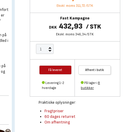
Ekskl. moms 311,72
/
STK
mfort
 er
Fast Kampagne
f
432,93
/
STK
DKK
Ekskl. moms 346,34
/
STK
n på
led i
e på
Få leveret
Afhent i butik
 og
Levering 1-2
På lager i
8
hverdage
butikker
Praktiske oplysninger:
Fragtpriser
60 dages returret
Om afhentning