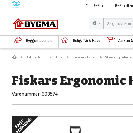
M
Find Bygma
Bygma.dk/p
Byggematerialer
Bolig, Tøj & Have
Værktøj 
Bolig og fritid
Have
Haveredskaber
Skovle, spader og
Fiskars Ergonomic 
Varenummer:
303574