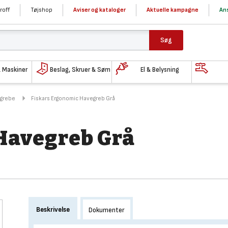
roff
Tøjshop
Aviser og kataloger
Aktuelle kampagne
Ans
Søg
& Maskiner
Beslag, Skruer & Søm
El & Belysning
 grebe
Fiskars Ergonomic Havegreb Grå
Havegreb Grå
Beskrivelse
Dokumenter