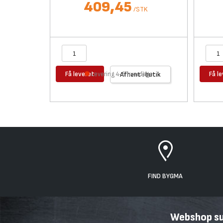
409,45
/
STK
Få leveret
Få l
Levering 4-5 hverdage
Afhent i butik
FIND BYGMA
Webshop sup