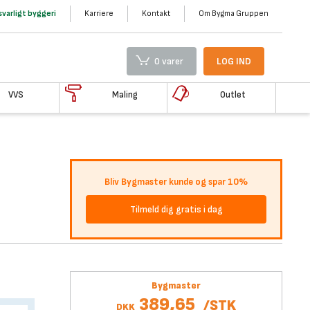
varligt byggeri
Karriere
Kontakt
Om Bygma Gruppen
0 varer
LOG IND
VVS
Maling
Outlet
Bliv Bygmaster kunde og spar 10%
Tilmeld dig gratis i dag
Bygmaster
389,65
/
STK
DKK