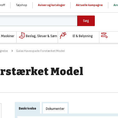
roff
Tøjshop
Aviser og kataloger
Aktuelle kampagne
Ans
Søg
& Maskiner
Beslag, Skruer & Søm
El & Belysning
 grebe
Galax Havespade Forstærket Model
rstærket Model
Beskrivelse
Dokumenter