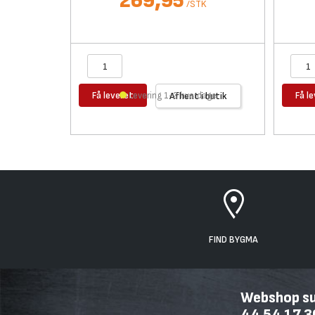
269,95
/
STK
Få leveret
Få l
Levering 1-2 hverdage
Afhent i butik
FIND BYGMA
Webshop sup
44 54 17 3