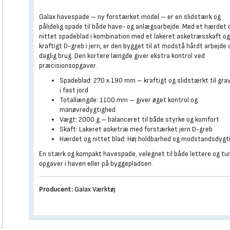
Galax havespade – ny forstærket model – er en slidstærk og
pålidelig spade til både have- og anlægsarbejde. Med et hærdet 
nittet spadeblad i kombination med et lakeret asketræsskaft o
kraftigt D-greb i jern, er den bygget til at modstå hårdt arbejde 
daglig brug. Den kortere længde giver ekstra kontrol ved
præcisionsopgaver.
Spadeblad: 270 x 190 mm – kraftigt og slidstærkt til gra
i fast jord
Totallængde: 1100 mm – giver øget kontrol og
manøvredygtighed
Vægt: 2000 g – balanceret til både styrke og komfort
Skaft: Lakeret asketræ med forstærket jern D-greb
Hærdet og nittet blad: Høj holdbarhed og modstandsdygt
En stærk og kompakt havespade, velegnet til både lettere og tu
opgaver i haven eller på byggepladsen.
Producent:
Galax Værktøj