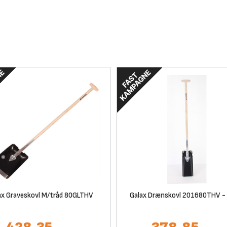
ax Graveskovl M/tråd 80GLTHV
Galax Drænskovl 201680THV -