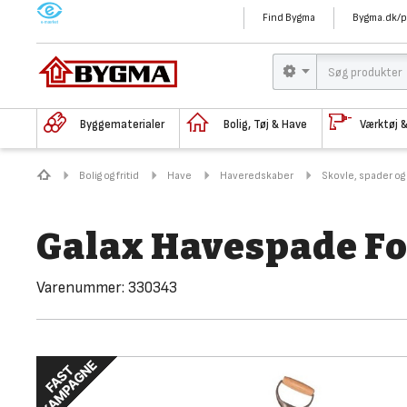
M
Find Bygma
Bygma.dk/p
Byggematerialer
Bolig, Tøj & Have
Værktøj 
Bolig og fritid
Have
Haveredskaber
Skovle, spader og
Galax Havespade Fo
Varenummer:
330343