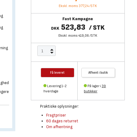
Ekskl. moms 377,24
/
STK
og
Fast Kampagne
g
523,83
/
STK
og
DKK
Ekskl. moms 419,06
/
STK
vning
Få leveret
Afhent i butik
ighed
Levering 1-2
På lager i
39
ngere
hverdage
butikker
Praktiske oplysninger:
Fragtpriser
60 dages returret
Om afhentning