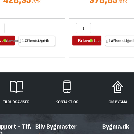
428,35
378,85
/
STK
/
STK
everet
Få leveret
Levering 1-2 hverdage
Afhent i butik
Levering 1-2 hverdage
Afhent i buti
TILBUDSAVISER
KONTAKT OS
OM BYGMA
port - Tlf.
Bliv Bygmaster
Bygma.dk
0