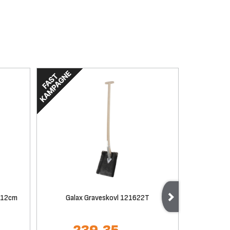
 12cm
Galax Graveskovl 121622T
G