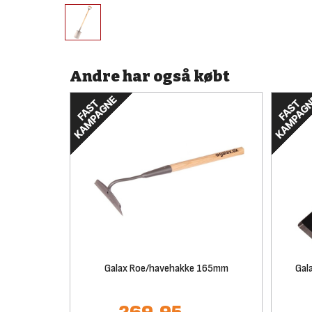
Andre har også købt
Galax Roe/havehakke 165mm
Gal