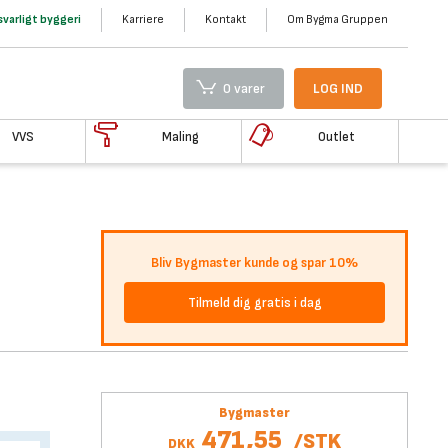
varligt byggeri
Karriere
Kontakt
Om Bygma Gruppen
0 varer
LOG IND
VVS
Maling
Outlet
Bliv Bygmaster kunde og spar 10%
Tilmeld dig gratis i dag
Bygmaster
471,55
/
STK
DKK