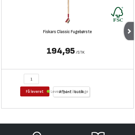
Fiskars Classic Fugebørste
194,95
/
STK
Få leveret
Levering 1-2 hverdage
Afhent i butik