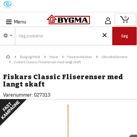
M
0
Menu
Søg
Bolig og fritid
Have
Haveredskaber
Ukrudtsfjernere
Fiskars Classic Fliserenser med langt skaft
Fiskars Classic Fliserenser med
langt skaft
Varenummer:
027313