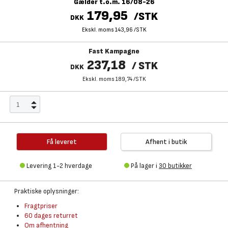
Gælder t.o.m. 16/08-26
179,95
/
STK
DKK
Ekskl. moms 143,96
/
STK
Fast Kampagne
237,18
/
STK
DKK
Ekskl. moms 189,74
/
STK
Få leveret
Afhent i butik
Levering 1-2 hverdage
På lager i
30 butikker
Praktiske oplysninger:
Fragtpriser
60 dages returret
Om afhentning