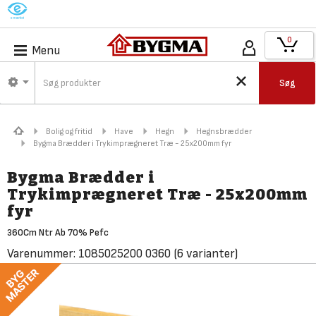
M
0
Menu
Søg
Bolig og fritid
Have
Hegn
Hegnsbrædder
Bygma Brædder i Trykimprægneret Træ - 25x200mm fyr
Bygma Brædder i
Trykimprægneret Træ - 25x200mm
fyr
360Cm Ntr Ab 70% Pefc
Varenummer:
1085025200 0360
(6 varianter)