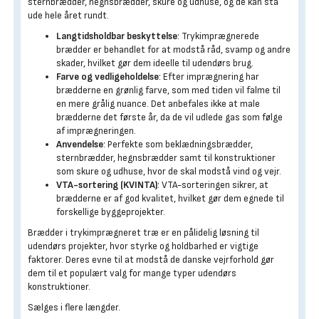
sternbrædder, hegnsbrædder, skure og udhuse, og de kan stå
ude hele året rundt.
Langtidsholdbar beskyttelse
: Trykimprægnerede
brædder er behandlet for at modstå råd, svamp og andre
skader, hvilket gør dem ideelle til udendørs brug.
Farve og vedligeholdelse
: Efter imprægnering har
brædderne en grønlig farve, som med tiden vil falme til
en mere grålig nuance. Det anbefales ikke at male
brædderne det første år, da de vil udlede gas som følge
af imprægneringen.
Anvendelse
: Perfekte som beklædningsbrædder,
sternbrædder, hegnsbrædder samt til konstruktioner
som skure og udhuse, hvor de skal modstå vind og vejr.
VTA-sortering (KVINTA)
: VTA-sorteringen sikrer, at
brædderne er af god kvalitet, hvilket gør dem egnede til
forskellige byggeprojekter.
Brædder i trykimprægneret træ er en pålidelig løsning til
udendørs projekter, hvor styrke og holdbarhed er vigtige
faktorer. Deres evne til at modstå de danske vejrforhold gør
dem til et populært valg for mange typer udendørs
konstruktioner.
Sælges i flere længder.