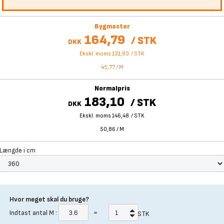
Bygmaster
164,79
/
STK
DKK
Ekskl. moms 131,83
/
STK
45,77
/
M
Normalpris
183,10
/
STK
DKK
Ekskl. moms 146,48
/
STK
50,86
/
M
Længde i cm
Hvor meget skal du bruge?
Indtast antal
M
:
=
STK