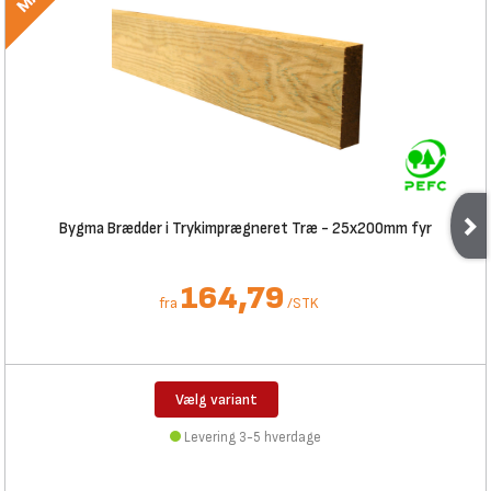
Bygma Brædder i Trykimprægneret Træ - 25x200mm fyr
164,79
fra
/
STK
Vælg variant
Levering 3-5 hverdage