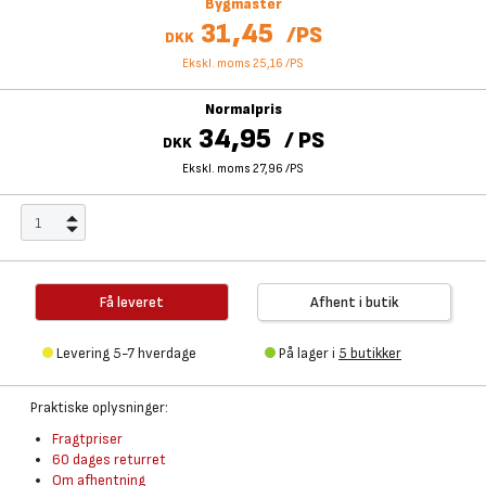
Bygmaster
31,45
/
PS
DKK
Ekskl. moms 25,16
/
PS
Normalpris
34,95
/
PS
DKK
Ekskl. moms 27,96
/
PS
Få leveret
Afhent i butik
Levering 5-7 hverdage
På lager i
5 butikker
Praktiske oplysninger:
Fragtpriser
60 dages returret
Om afhentning