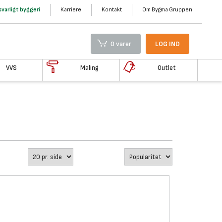
varligt byggeri
Karriere
Kontakt
Om Bygma Gruppen
0 varer
LOG IND
VVS
Maling
Outlet