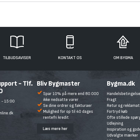
TILBUDSAVISER
KONTAKT OS
OM BYGMA
port - Tlf.
Bliv Bygmaster
Bygma.dk
0
Spar 10% på mere end 80.000
Handelsbetingelse
ikke nedsatte varer
Fragt
 - 15:00
Se dine ordrer og fakturaer
Retur og reklamat
Mulighed for op til 40 dages
Fortryd køb
line.dk
rentefri kredit
Ofte stillede spø
Udlejning
Læs mere her
Inspiration og god
Udvalgte mærker