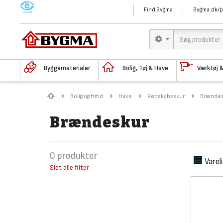
M
Find Bygma
Bygma.dk/p
Byggematerialer
Bolig, Tøj & Have
Værktøj 
Bolig og fritid
Have
Redskabsskur
Brændes
Brændeskur
0
produkter
Varel
Slet alle filter