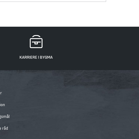
KARRIERE I BYGMA
r
ion
rgsmål
e råd