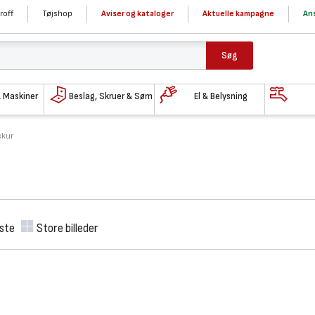
roff
Tøjshop
Aviser og kataloger
Aktuelle kampagne
Ans
Søg
& Maskiner
Beslag, Skruer & Søm
El & Belysning
kur
iste
Store billeder