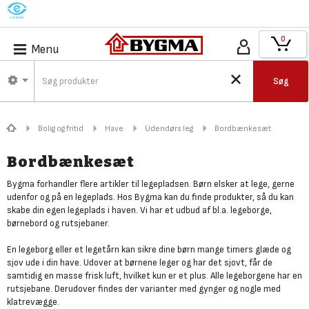
M
0
Menu
Søg
Bolig og fritid
Have
Udendørs leg
Bordbænkesæt
Bordbænkesæt
Bygma forhandler flere artikler til legepladsen. Børn elsker at lege, gerne
udenfor og på en legeplads. Hos Bygma kan du finde produkter, så du kan
skabe din egen legeplads i haven. Vi har et udbud af bl.a. legeborge,
børnebord og rutsjebaner.
En legeborg eller et legetårn kan sikre dine børn mange timers glæde og
sjov ude i din have. Udover at børnene leger og har det sjovt, får de
samtidig en masse frisk luft, hvilket kun er et plus. Alle legeborgene har en
rutsjebane. Derudover findes der varianter med gynger og nogle med
klatrevægge.