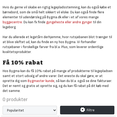
Hvis du gerne vil skabe en rigtig legepladsstemning, kan du også købe et
børnebord, som de små helt sikkert vil elske. Du kan også finde flere
elementer til udendørsleg på Bygma.dk eller i et af vores mange
byggecentre
. Du kan fx finde
gyngeheste eller andre gynger
til din
legeborg.
Har du allerede et legetårn derhjemme, hvor rutsjebanen blot trænger til
at blive skiftet ud, kan du finde en ny hos Bygma. Vi forhandler
rutsjebaner i forskellige farver fra bl.a. Plus, som leverer ordentlige
kvalitetsprodukter.
Få 10% rabat
Hos Bygma kan du få 10% rabat på mange af produkterne til legepladsen
samt et stort udvalg af andre varer. Det eneste du skal gøre, er at
oprette dig som
Bygmaster kunde
, så kan du bl.a. også se dine fakturaer.
Det er nemt og gratis at oprette sig, og du kan få rabat på dit køb med
det samme.
0
produkter
Filtre