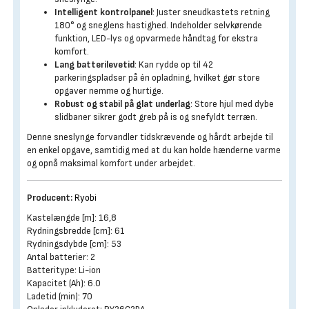
Intelligent kontrolpanel
: Juster sneudkastets retning
180° og sneglens hastighed. Indeholder selvkørende
funktion, LED-lys og opvarmede håndtag for ekstra
komfort.
Lang batterilevetid
: Kan rydde op til 42
parkeringspladser på én opladning, hvilket gør store
opgaver nemme og hurtige.
Robust og stabil på glat underlag
: Store hjul med dybe
slidbaner sikrer godt greb på is og snefyldt terræn.
Denne sneslynge forvandler tidskrævende og hårdt arbejde til
en enkel opgave, samtidig med at du kan holde hænderne varme
og opnå maksimal komfort under arbejdet.
Producent:
Ryobi
Kastelængde [m]: 16,8
Rydningsbredde [cm]: 61
Rydningsdybde [cm]: 53
Antal batterier: 2
Batteritype: Li-ion
Kapacitet (Ah): 6.0
Ladetid (min): 70