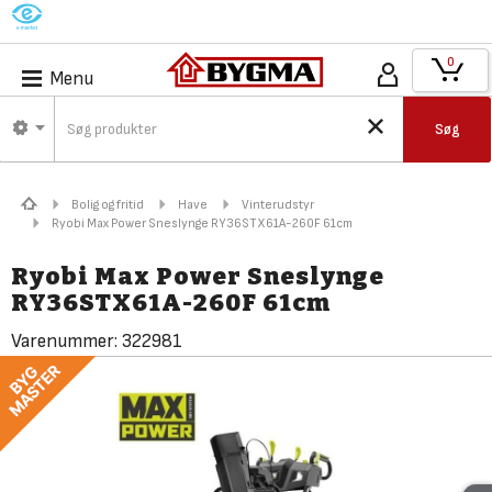
M
0
Menu
Søg
Bolig og fritid
Have
Vinterudstyr
Ryobi Max Power Sneslynge RY36STX61A-260F 61cm
Ryobi Max Power Sneslynge
RY36STX61A-260F 61cm
Varenummer:
322981