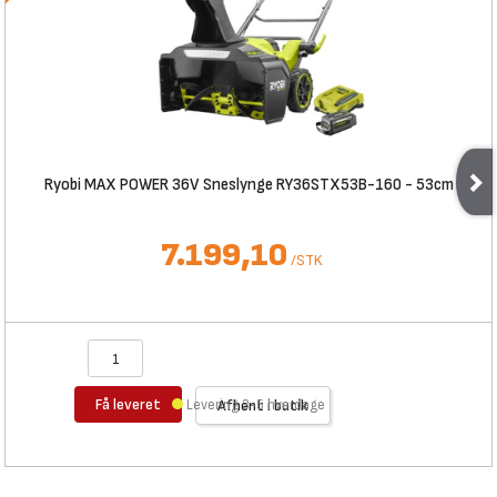
Ryobi MAX POWER 36V Sneslynge RY36STX53B-160 - 53cm
7.199,10
/
STK
Få leveret
Levering 3-5 hverdage
Afhent i butik