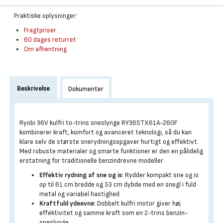
Praktiske oplysninger:
Fragtpriser
60 dages returret
Om afhentning
Beskrivelse
Dokumenter
Ryobi 36V kulfri to-trins sneslynge RY36STX61A-260F
kombinerer kraft, komfort og avanceret teknologi, så du kan
klare selv de største snerydningsopgaver hurtigt og effektivt.
Med robuste materialer og smarte funktioner er den en pålidelig
erstatning for traditionelle benzindrevne modeller.
Effektiv rydning af sne og is
: Rydder kompakt sne og is
op til 61 cm bredde og 53 cm dybde med en snegl i fuld
metal og variabel hastighed.
Kraftfuld ydeevne
: Dobbelt kulfri motor giver høj
effektivitet og samme kraft som en 2-trins benzin-
sneslynge.