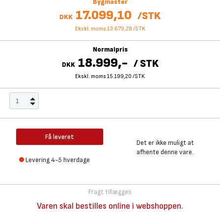
Bygmaster
17.099,10
/
STK
DKK
Ekskl. moms 13.679,28
/
STK
Normalpris
18.999,-
/
STK
DKK
Ekskl. moms 15.199,20
/
STK
Få leveret
Det er ikke muligt at
afhente denne vare.
Levering 4-5 hverdage
Fragt tillægges
Varen skal bestilles online i webshoppen.