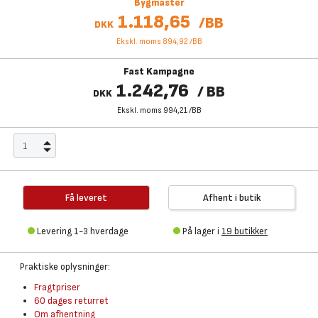
Bygmaster
1.118,65
/
BB
DKK
Ekskl. moms 894,92
/
BB
Fast Kampagne
1.242,76
/
BB
DKK
Ekskl. moms 994,21
/
BB
Få leveret
Afhent i butik
Levering 1-3 hverdage
På lager i
19 butikker
Praktiske oplysninger:
Fragtpriser
60 dages returret
Om afhentning