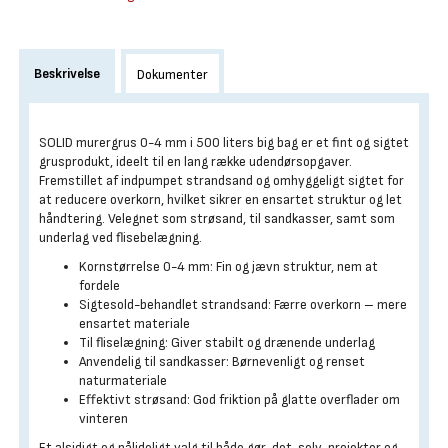
Beskrivelse
Dokumenter
SOLID murergrus 0-4 mm i 500 liters big bag er et fint og sigtet
grusprodukt, ideelt til en lang række udendørsopgaver.
Fremstillet af indpumpet strandsand og omhyggeligt sigtet for
at reducere overkorn, hvilket sikrer en ensartet struktur og let
håndtering. Velegnet som strøsand, til sandkasser, samt som
underlag ved flisebelægning.
Kornstørrelse 0-4 mm: Fin og jævn struktur, nem at
fordele
Sigtesold-behandlet strandsand: Færre overkorn – mere
ensartet materiale
Til fliselægning: Giver stabilt og drænende underlag
Anvendelig til sandkasser: Børnevenligt og renset
naturmateriale
Effektivt strøsand: God friktion på glatte overflader om
vinteren
Et alsidigt og pålideligt valg til både gør-det-selv-projekter og