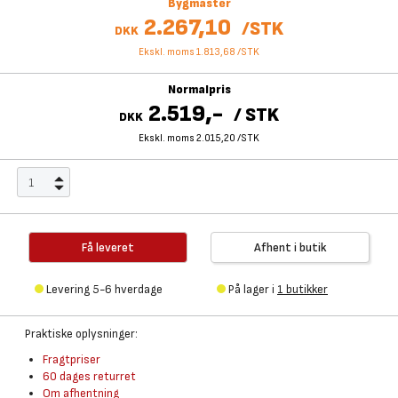
Bygmaster
2.267,10
/
STK
DKK
Ekskl. moms 1.813,68
/
STK
Normalpris
2.519,-
/
STK
DKK
Ekskl. moms 2.015,20
/
STK
Få leveret
Afhent i butik
Levering 5-6 hverdage
På lager i
1 butikker
Praktiske oplysninger:
Fragtpriser
60 dages returret
Om afhentning