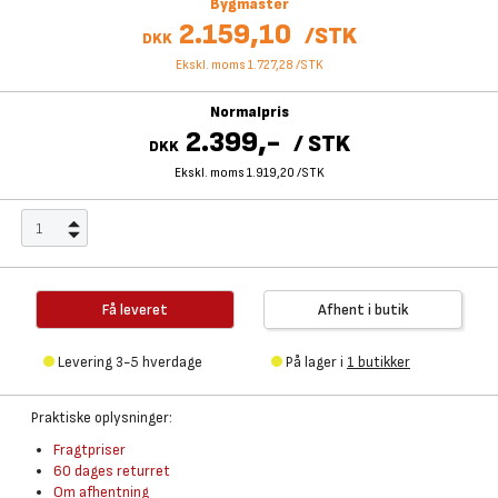
Bygmaster
2.159,10
/
STK
DKK
Ekskl. moms 1.727,28
/
STK
Normalpris
2.399,-
/
STK
DKK
Ekskl. moms 1.919,20
/
STK
Få leveret
Afhent i butik
Levering 3-5 hverdage
På lager i
1 butikker
Praktiske oplysninger:
Fragtpriser
60 dages returret
Om afhentning