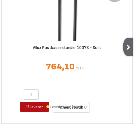
Allux Postkassestander 1007S - Sort
764,10
/
STK
Få leveret
Levering 5-6 hverdage
Afhent i butik