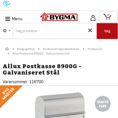
M
0
Menu
Søg
Bolig og fritid
Postkasser og pakkebokse
Postkasser
Allux Postkasse 8900G - Galvaniseret Stål
Allux Postkasse 8900G -
Galvaniseret Stål
Varenummer:
116700