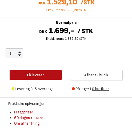
1.529,10
/
STK
DKK
Ekskl. moms 1.223,28
/
STK
Normalpris
1.699,-
/
STK
DKK
Ekskl. moms 1.359,20
/
STK
Få leveret
Afhent i butik
Levering 3-5 hverdage
På lager i
0 butikker
Praktiske oplysninger:
Fragtpriser
60 dages returret
Om afhentning