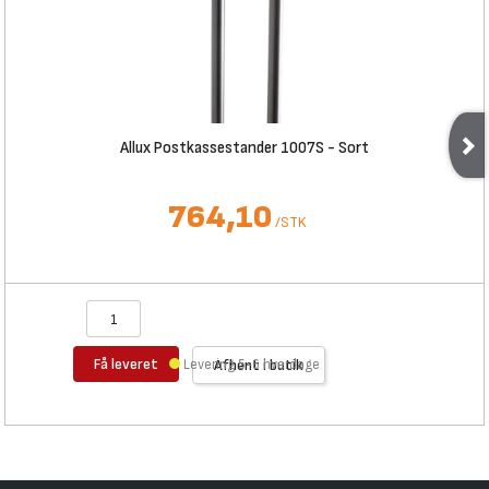
Allux Postkassestander 1007S - Sort
764,10
/
STK
Få leveret
Levering 5-6 hverdage
Afhent i butik