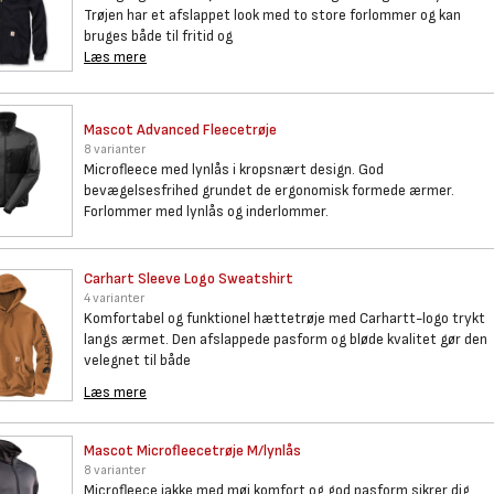
Trøjen har et afslappet look med to store forlommer og kan
bruges både til fritid og
Læs mere
Mascot Advanced Fleecetrøje
8 varianter
Microfleece med lynlås i kropsnært design. God
bevægelsesfrihed grundet de ergonomisk formede ærmer.
Forlommer med lynlås og inderlommer.
Carhart Sleeve Logo Sweatshirt
4 varianter
Komfortabel og funktionel hættetrøje med Carhartt-logo trykt
langs ærmet. Den afslappede pasform og bløde kvalitet gør den
velegnet til både
Læs mere
Mascot Microfleecetrøje
M/lynlås
8 varianter
Microfleece jakke med møj komfort og god pasform sikrer dig