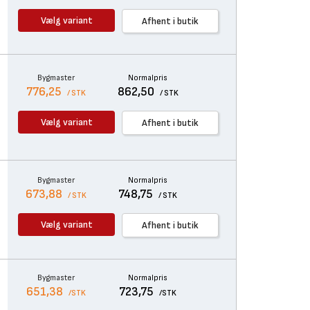
Vælg variant
Afhent i butik
Bygmaster
Normalpris
776,25
862,50
/ STK
/ STK
Vælg variant
Afhent i butik
Bygmaster
Normalpris
673,88
748,75
/ STK
/ STK
Vælg variant
Afhent i butik
Bygmaster
Normalpris
651,38
723,75
/STK
/STK