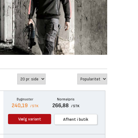
Bygmaster
Normalpris
240,19
266,88
/ STK
/ STK
Vælg variant
Afhent i butik