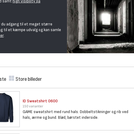
hed samt
high visibility på
 du adgang til et meget større
ng til et kæmpe udvalg og kan samle
er
.
iste
Store billeder
ID Sweatshirt 0600
150 varianter
GAME sweatshirt med rund hals. Dobbeltstikninger og rib ved
hals, ærme og bund. Blød, børstet inderside.