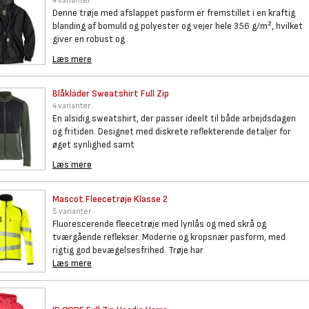
4 varianter
Denne trøje med afslappet pasform er fremstillet i en kraftig
blanding af bomuld og polyester og vejer hele 356 g/m², hvilket
giver en robust og
Læs mere
Blåkläder Sweatshirt Full Zip
4 varianter
En alsidig sweatshirt, der passer ideelt til både arbejdsdagen
og fritiden. Designet med diskrete reflekterende detaljer for
øget synlighed samt
Læs mere
Mascot Fleecetrøje Klasse 2
5 varianter
Fluorescerende fleecetrøje med lynlås og med skrå og
tværgående reflekser. Moderne og kropsnær pasform, med
rigtig god bevægelsesfrihed. Trøje har
Læs mere