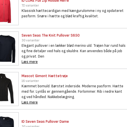
ID CORE Full Zip Hoodie Herre
72 varianter
Klassisk hættecardigan med kængurulomme i ny og opdateret
pasform. Snøre i hætte og blød kraftig kvalitet.
Seven Seas The Knit Pullover
S650
30 varianter
Elegant pullover i en lækker blød merino uld. Trøjen har rund hals
og fine detaljer ved hals og skuldre. Kan anvendes både på job
og privat. Den
Læs mere
Mascot Gimont Hættetrøje
16 varianter
Kæmmet bomuld. Børstet inderside. Moderne pasform. Hætte
med for. Lynlås er gennemgående. Forlommer. Rib i nedre kant
og ved håndled. Nakkebelægning.
Læs mere
ID Seven Seas Pullover Dame
30 varianter