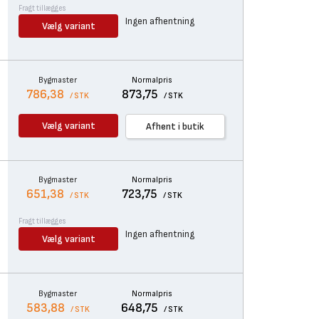
Fragt tillægges
Ingen afhentning
Vælg variant
Bygmaster
Normalpris
786,38
873,75
/ STK
/ STK
Vælg variant
Afhent i butik
Bygmaster
Normalpris
651,38
723,75
/ STK
/ STK
Fragt tillægges
Ingen afhentning
Vælg variant
Bygmaster
Normalpris
583,88
648,75
/ STK
/ STK