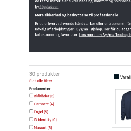
de rette materialer sikrer både høj komfort og holdbar
byggepladsen
.
Mere sikkerhed og beskyttelse til professionelle
Er du erhvervsdrivende håndværker eller entreprenør, får
udvalg af arbejdstrøjer i Bygma Tøjshop. Her får du adga
kollektioner og favoritter.
Læs mere om Bygma Tøjshop h
30
produkter
Varel
Slet alle filter
Producenter
Blåkläder
(
2
)
Carhartt
(
4
)
Engel
(
5
)
ID Identity
(
9
)
Mascot
(
8
)