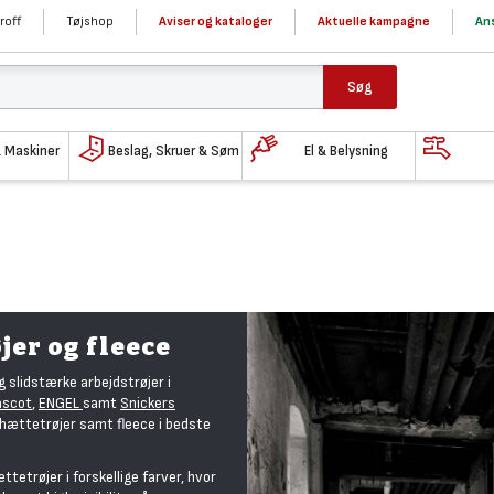
roff
Tøjshop
Aviser og kataloger
Aktuelle kampagne
Ans
Søg
& Maskiner
Beslag, Skruer & Søm
El & Belysning
jer og fleece
g slidstærke arbejdstrøjer i
scot
,
ENGEL
samt
Snickers
, hættetrøjer samt fleece i bedste
ttetrøjer i forskellige farver, hvor