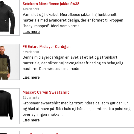
Snickers Microfleece Jakke
9438
4 varianter
Varm, let og fleksibel. Microfleece jakke i højfunktionelt
materiale med avanceret design, der er formet til kroppen
"body-mapped". Ideel som varmt
Læs mere
FE Entire Midlayer Cardigan
4 varianter
Denne midlayercardigan er lavet af et let og strækbart
materiale, der sikrer høj bevægelsesfrihed og en behagelig
pasform. Den børstede inderside
Læs mere
Mascot Carvin Sweatshirt
21 varianter
Kropsnær swaetshirt med børstet inderside, som gør den lun
og blød at have på. Rib i hals og håndled, samt ekstra polstring
over syningen i nakken,
Læs mere