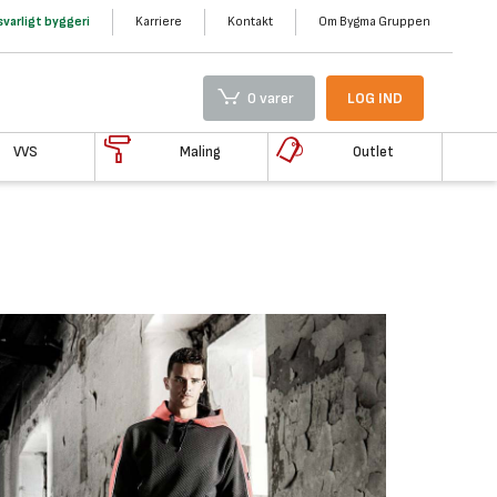
varligt byggeri
Karriere
Kontakt
Om Bygma Gruppen
0 varer
LOG IND
VVS
Maling
Outlet