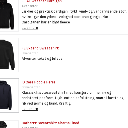
FE All Weather Cardigan
4 varianter
Lækker og praktisk cardigan i tykt, vind- og vandafvisende stof,
hvilket gør den yderst velegnet som overgangsjakke.
Cardiganen har en blød fleece
Læs mere
FE Extend Sweatshirt
8 varianter
Afventer tekst og billede
ID Core Hoodie Herre
66 varianter
Klassisk hættesweatshirt med kængurulomme i ny og
opdateret pasform. High-cut halsafslutning, snøre i hætte og
rib ved ærme og bund. Kraftig
Læs mere
Carhartt Sweatshirt Sherpa
Lined