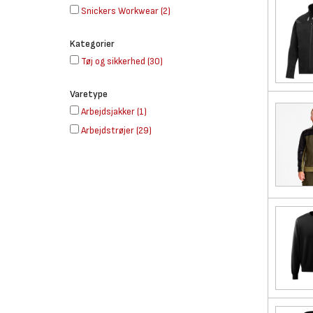
Snickers Workwear
(
2
)
Kategorier
Tøj og sikkerhed
(
30
)
Varetype
Arbejdsjakker
(
1
)
Arbejdstrøjer
(
29
)