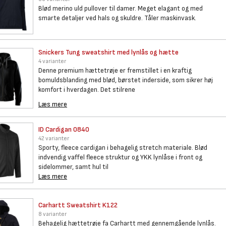
Blød merino uld pullover til damer. Meget elagant og med
smarte detaljer ved hals og skuldre. Tåler maskinvask.
Snickers Tung sweatshirt med
lynlås og hætte
4 varianter
Denne premium hættetrøje er fremstillet i en kraftig
bomuldsblanding med blød, børstet inderside, som sikrer høj
komfort i hverdagen. Det stilrene
Læs mere
ID Cardigan 0840
42 varianter
Sporty, fleece cardigan i behagelig stretch materiale. Blød
indvendig vaffel fleece struktur og YKK lynlåse i front og
sidelommer, samt hul til
Læs mere
Carhartt Sweatshirt K122
8 varianter
Behagelig hættetrøje fa Carhartt med gennemgående lynlås.