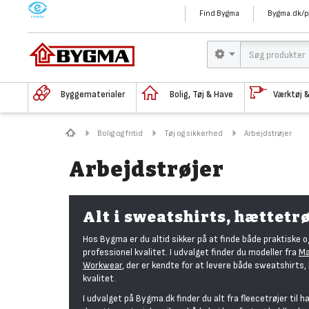
M
Find Bygma
Bygma.dk/p
Byggematerialer
Bolig, Tøj & Have
Værktøj 
Bolig og fritid
Tøj og sikkerhed
Arbejdstrøjer
Arbejdstrøjer
Alt i sweatshirts, hættetrø
Hos Bygma er du altid sikker på at finde både praktiske o
professionel kvalitet. I udvalget finder du modeller fra
Ma
Workwear
, der er kendte for at levere både sweatshirts
kvalitet.
I udvalget på Bygma.dk finder du alt fra fleecetrøjer til hæ