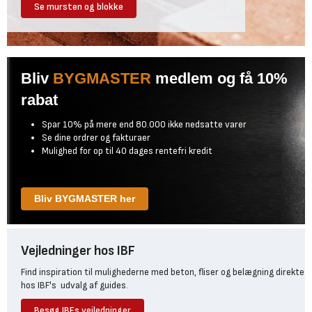
Se mursten og blokke
Bliv
BYGMASTER
medlem og få 10%
rabat
Spar 10% på mere end 80.000 ikke nedsatte varer
Se dine ordrer og fakturaer
Mulighed for op til 40 dages rentefri kredit
Bliv BYGMASTER her
Vejledninger hos IBF
Find inspiration til mulighederne med beton, fliser og belægning direkte
hos IBF's udvalg af guides.
Besøg IBFs vejledninger