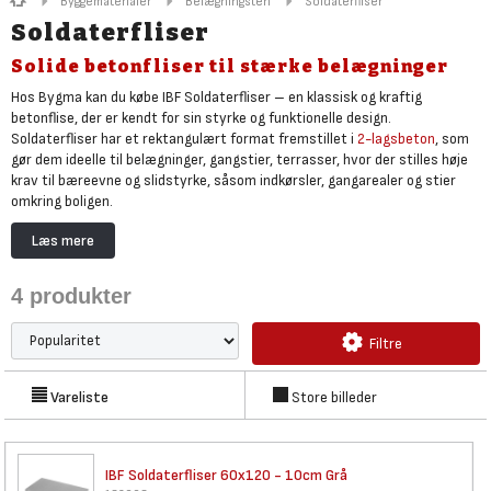
Byggematerialer
Belægningsten
Soldaterfliser
Soldaterfliser
Solide betonfliser til stærke belægninger
Hos Bygma kan du købe IBF Soldaterfliser – en klassisk og kraftig
betonflise, der er kendt for sin styrke og funktionelle design.
Soldaterfliser har et rektangulært format fremstillet i
2-lagsbeton
, som
gør dem ideelle til belægninger, gangstier, terrasser, hvor der stilles høje
krav til bæreevne og slidstyrke, såsom indkørsler, gangarealer og stier
omkring boligen.
Flisernes enkle udformning og neutrale udtryk gør dem nemme at
Læs mere
kombinere med andre havefliser, og de er et populært valg i både nybyg og
ved renovering af ældre anlæg. Flisen lægges typisk i forbandt for
4
produkter
maksimal stabilitet og et ryddeligt udseende.
Hos Bygma sørger vi for levering af
IBF fliser
på paller, og vi har alt
Filtre
tilbehøret – herunder
afretningssand, grus
,
fugesand
,
fiberdug
og
brolæggerværktøj
.
Vareliste
Store billeder
IBF Soldaterfliser 60x120 -
10cm Grå