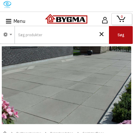
M
0
Menu
Søg