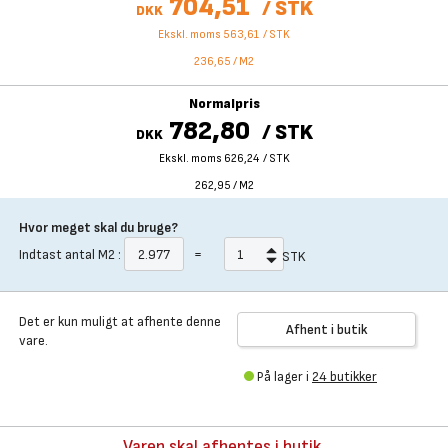
704,51
/
STK
DKK
Ekskl. moms 563,61
/
STK
236,65
/
M2
Normalpris
782,80
/
STK
DKK
Ekskl. moms 626,24
/
STK
262,95
/
M2
Hvor meget skal du bruge?
Indtast antal
M2
:
=
STK
Det er kun muligt at afhente denne
Afhent i butik
vare.
På lager i
24 butikker
Varen skal afhentes i butik.