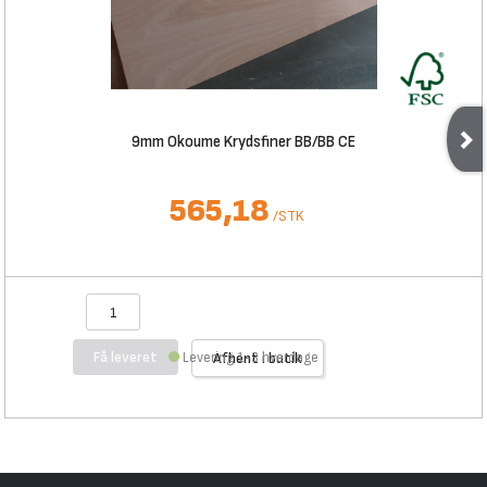
9mm Okoume Krydsfiner BB/BB CE
565,18
/
STK
Få leveret
Levering 1-3 hverdage
Afhent i butik