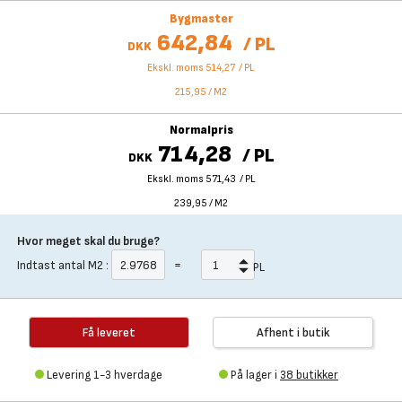
Bygmaster
642,84
/
PL
DKK
Ekskl. moms 514,27
/
PL
215,95
/
M2
Normalpris
714,28
/
PL
DKK
Ekskl. moms 571,43
/
PL
239,95
/
M2
Hvor meget skal du bruge?
Indtast antal
M2
:
=
PL
Få leveret
Afhent i butik
Levering 1-3 hverdage
På lager i
38 butikker