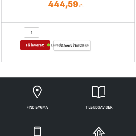
444,59
/
PL
Få leveret
Levering 1-3 hverdage
Afhent i butik
FIND BYGMA
TILBUDSAVISER