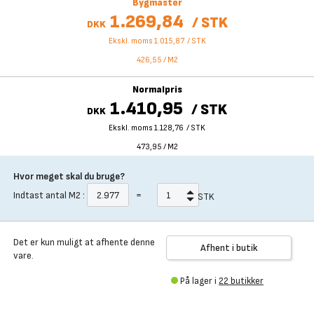
Bygmaster
1.269,84
/
STK
DKK
Ekskl. moms 1.015,87
/
STK
426,55
/
M2
Normalpris
1.410,95
/
STK
DKK
Ekskl. moms 1.128,76
/
STK
473,95
/
M2
Hvor meget skal du bruge?
Indtast antal
M2
:
=
STK
Det er kun muligt at afhente denne
Afhent i butik
vare.
På lager i
22 butikker