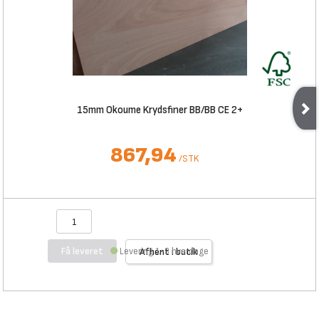
15mm Okoume Krydsfiner BB/BB CE 2+
867,94
/
STK
Få leveret
Levering 1-3 hverdage
Afhent i butik