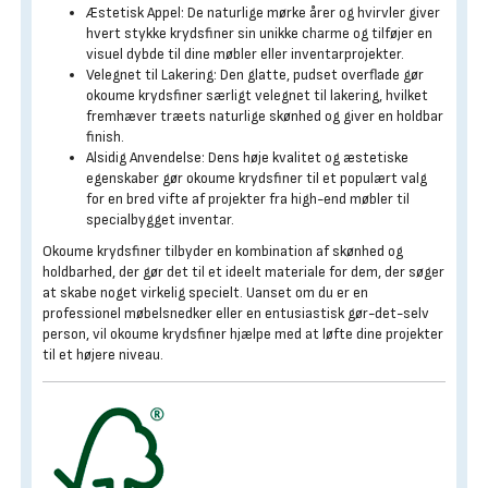
Æstetisk Appel: De naturlige mørke årer og hvirvler giver
hvert stykke krydsfiner sin unikke charme og tilføjer en
visuel dybde til dine møbler eller inventarprojekter.
Velegnet til Lakering: Den glatte, pudset overflade gør
okoume krydsfiner særligt velegnet til lakering, hvilket
fremhæver træets naturlige skønhed og giver en holdbar
finish.
Alsidig Anvendelse: Dens høje kvalitet og æstetiske
egenskaber gør okoume krydsfiner til et populært valg
for en bred vifte af projekter fra high-end møbler til
specialbygget inventar.
Okoume krydsfiner tilbyder en kombination af skønhed og
holdbarhed, der gør det til et ideelt materiale for dem, der søger
at skabe noget virkelig specielt. Uanset om du er en
professionel møbelsnedker eller en entusiastisk gør-det-selv
person, vil okoume krydsfiner hjælpe med at løfte dine projekter
til et højere niveau.