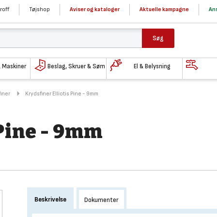
roff
Tøjshop
Aviser og kataloger
Aktuelle kampagne
Ans
Søg
& Maskiner
Beslag, Skruer & Søm
El & Belysning
iner
Krydsfiner Elliotis Pine - 9mm
 Pine - 9mm
Beskrivelse
Dokumenter