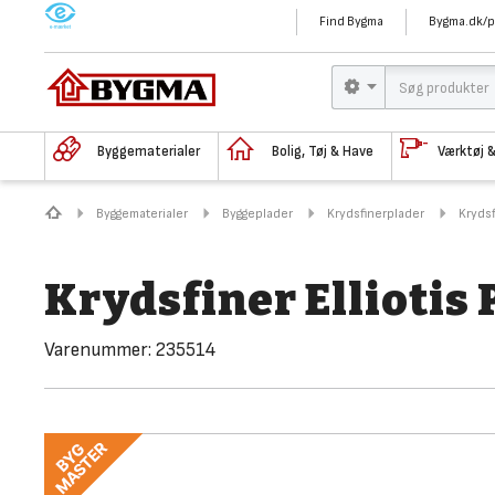
M
Find Bygma
Bygma.dk/p
Byggematerialer
Bolig, Tøj & Have
Værktøj 
Byggematerialer
Byggeplader
Krydsfinerplader
Krydsf
Krydsfiner Elliotis
Varenummer:
235514