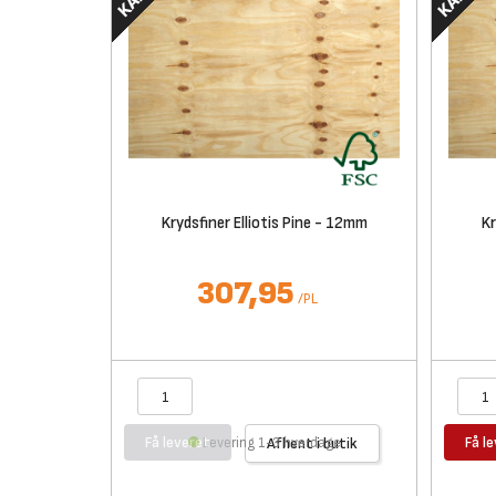
Krydsfiner Elliotis Pine - 12mm
Kr
307,95
/
PL
Få leveret
Få l
Levering 1-3 hverdage
Afhent i butik