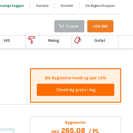
varligt byggeri
Karriere
Kontakt
Om Bygma Gruppen
0 varer
LOG IND
VVS
Maling
Outlet
Bliv Bygmaster kunde og spar 10%
Tilmeld dig gratis i dag
Bygmaster
265,08
/
PL
DKK