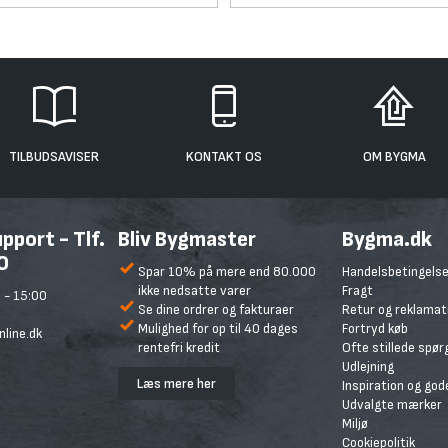
TILBUDSAVISER
KONTAKT OS
OM BYGMA
port - Tlf.
Bliv Bygmaster
Bygma.dk
0
Spar 10% på mere end 80.000
Handelsbetingelse
ikke nedsatte varer
Fragt
 - 15:00
Se dine ordrer og fakturaer
Retur og reklamat
Mulighed for op til 40 dages
Fortryd køb
line.dk
rentefri kredit
Ofte stillede spø
Udlejning
Læs mere her
Inspiration og god
Udvalgte mærker
Miljø
Cookiepolitik