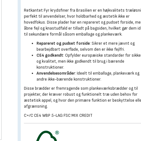
Retkantet Fyr krydsfiner fra Brasilien er en højkvalitets træløsn
perfekt til anvendelser, hvor holdbarhed og æstetik ikke er
hovedfokus. Disse plader har en repareret og pudset forside, m
åbne fejl og knastudfald er tilladt på bagsiden, hvilket gør dem id
til sekundære formål såsom emballage og plankeværk.
Repareret og pudset forside
: Sikrer et mere jævnt og
bearbejdbart overflade, selvom den er ikke fejlfri.
CE4 godkendt
: Opfylder europæiske standarder for sikk
og kvalitet, men ikke godkendt til brug i bærende
konstruktioner.
Anvendelsesområder
: Ideelt til emballage, plankeværk og
andre ikke-bærende konstruktioner.
Disse brædder er fremragende som plankeværksbrædder og til
projekter, der kræver robust og funktionelt træ uden behov for
æstetisk appel, og hvor den primære funktion er beskyttelse ell
afgrænsning.
C+/C CE4 WBP 5-LAG FSC MIX CREDIT