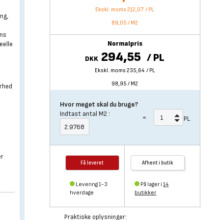
Ekskl. moms 212,07
/
PL
ing,
89,05
/
M2
ens
Normalpris
eelle
294,55
/
PL
DKK
Ekskl. moms 235,64
/
PL
98,95
/
M2
erhed
Hvor meget skal du bruge?
Indtast antal
M2
:
=
PL
er
Få leveret
Afhent i butik
Levering 1-3
På lager i
14
hverdage
butikker
Praktiske oplysninger: