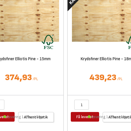
ydsfiner Elliotis Pine - 15mm
Krydsfiner Elliotis Pine - 1
374,93
439,23
/
PL
/
PL
everet
Få leveret
Levering 1-3 hverdage
Afhent i butik
Levering 1-3 hverdage
Afhent i buti