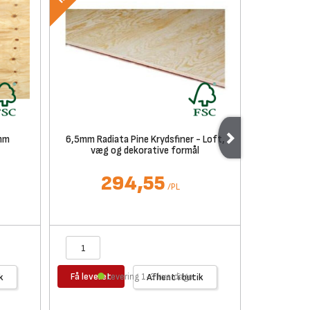
8mm
6,5mm Radiata Pine Krydsfiner - Loft,
6mm Oko
væg og dekorative formål
294,55
4
/
PL
Få leveret
Få levere
k
Levering 1-3 hverdage
Afhent i butik