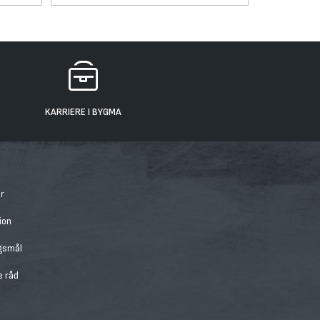
KARRIERE I BYGMA
r
ion
rgsmål
e råd