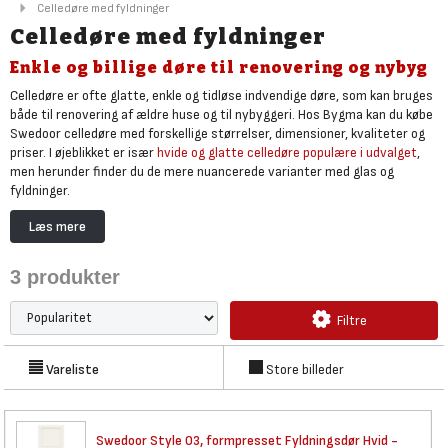
Celledøre med fyldninger
Celledøre med fyldninger
Enkle og billige døre til renovering og nybyg
Celledøre er ofte glatte, enkle og tidløse indvendige døre, som kan bruges
både til renovering af ældre huse og til nybyggeri. Hos Bygma kan du købe
Swedoor celledøre med forskellige størrelser, dimensioner, kvaliteter og
priser. I øjeblikket er især
hvide og glatte celledøre populære i udvalget
,
men herunder finder du de mere nuancerede varianter med glas og
fyldninger.
I modsætning til
massive trædøre
holdes prisen på celledøre nede ved at
Læs mere
de er opbygget og fremstillet med en let, men robust kerne af cellepapir,
derfor navnet celledør. På den måde er celledørene både billige og nemme
3
produkter
at montere, hvor massive trædøre er dyrere, tungere og kraftigere.
Hvis du søger et større udvalg af glatte celledøre end det, vi har online,
Filtre
anbefaler vi, at du
kontakter dit lokale Bygma
og spørger til deres udvalg.
Vareliste
Store billeder
Swedoor Style 03, formpresset
Fyldningsdør Hvid -