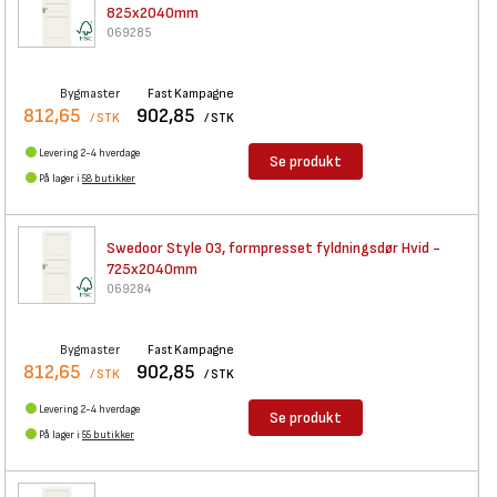
825x2040mm
069285
Bygmaster
Fast Kampagne
812,65
902,85
/ STK
/ STK
Levering 2-4 hverdage
Se produkt
På lager i
58 butikker
Swedoor Style 03, formpresset
fyldningsdør Hvid -
725x2040mm
069284
Bygmaster
Fast Kampagne
812,65
902,85
/ STK
/ STK
Levering 2-4 hverdage
Se produkt
På lager i
55 butikker