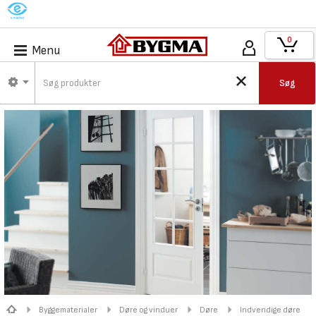
M
0
Menu
Søg
Byggematerialer
Døre og vinduer
Døre
Indvendige døre