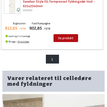
Swedoor Style 03, formpresset
fyldningsdør Hvid -
625x2040mm
069282
Bygmaster
Fast Kampagne
812,65
902,85
/ STK
/ STK
Levering 2-4 hverdage
Se produkt
På lager i
53 butikker
1
Varer relateret til celledøre
med fyldninger