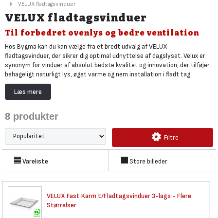
VELUX fladtagsvinduer
VELUX fladtagsvinduer
Til forbedret ovenlys og bedre ventilation
Hos Bygma kan du kan vælge fra et bredt udvalg af VELUX
fladtagsvinduer, der sikrer dig optimal udnyttelse af dagslyset. Velux er
synonym for vinduer af absolut bedste kvalitet og innovation, der tilføjer
behageligt naturligt lys, øget varme og nem installation i fladt tag.
Fladtagsvinduerne fra VELUX kommer i to forskellige varianter:
Læs mere
fladtagsvinduet med fast karm, som ikke kan åbnes, og fladtagsvindue
med VELUX INTEGRA med oplukkelig karm. Begge fladtagsvinduer fås med
8
produkter
enten buet glas, til taghældning på 0-15°, eller plant glas til taghældning
på 2-15°.
Filtre
Bygma fører også
Optilite ovenlyskupler til fladt tag
til gode priser,
ligesom du kan købe krydsfinerplader, tagpap og kold asfalt samt isolering
fra både Rockwool og Knauf.
Vareliste
Store billeder
VELUX Fast Karm
t/Fladtagsvinduer 3-lags - Flere
Størrelser