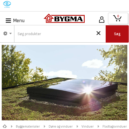
M
0
Menu
Søg
Byggematerialer
Døre og vinduer
Vinduer
Fladtagsvinduer