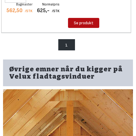
Bygmaster
Normalpris
562,50
625,-
/STK
/STK
Se produkt
1
Øvrige emner når du kigger på
Velux fladtagsvinduer