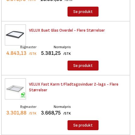
Se produkt
VELUX Buet Glas Overdel -
Flere Størrelser
Bygmaster
Normalpris
4.843,13
5.381,25
/STK
/STK
Se produkt
VELUX Fast Karm
t/Fladtagsvinduer 2-lags - Flere
Størrelser
Bygmaster
Normalpris
3.301,88
3.668,75
/STK
/STK
Se produkt